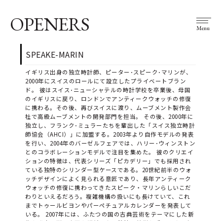
OPENERS
Menu
SPEAKE-MARIN
イギリス出身の独立時計師、ピーター･スピーク･マリンが、
2000年にスイスのロールにて設立したプライベートブラン
ド。 彼はスイス･ニューシャテルの時計学校を卒業後、母国
のイギリスに戻り、ロンドンでアンティークウォッチの修復
に携わる。その後、再びスイスに渡り、ムーブメント製作会
社で高級ムーブメントの開発部門を担当。 その後、2000年に
独立し、フランク･ミュラーたちを輩出した「スイス独立時計
師協会（AHCI）」に加盟する。2003年より自作モデルの発表
を行い、2004年のバーゼルフェアでは、ハリー･ウィンストン
とのコラボレーションモデルで注目を集めた。 彼のクリエイ
ションの特徴は、代表シリーズ「ピカデリー」でも採用され
ている独特のシリンダー型ケースである。20世紀前半のウォ
ッチデザインによく見られる意匠であり、長年アンティーク
ウォッチの修復に携わってきたスピーク・マリンらしいこだ
わりといえるだろう。複雑機構の扱いにも長けていて、これ
までトゥールビヨンやパーペチュアルカレンダーを発表して
いる。 2007年には、ふたつの国の古典芸術をテーマにした新