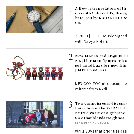
ll-
A New Interpretation of th
 "S
e Zenith Caliber 135, Broug
er
ht to You by NAOYA HIDA &
en.
Co.
r G
ZENITH | G.F.J. Double Signed
with Naoya Hida &
4
New MAFEX and BE@RBRIC
K Spider-Man figures relea
sed amid buzz for new film
ril
| MEDICOM TOY
MEDICOM TOY Introducing ne
w items from Medi
Age
Ger
nwa
Two connoisseurs discuss t
heir choice: the X-TRAIL. T
he true value of a genuine
SUV that blends toughness
, fo
with elegance.
Presented by NISSAN
While SUVs that prioritize desi