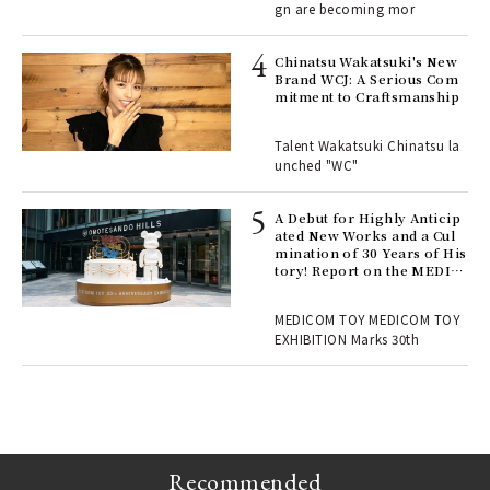
gn are becoming mor
ELI
s a
Chinatsu Wakatsuki's New
Brand WCJ: A Serious Com
mitment to Craftsmanship
 "P
Talent Wakatsuki Chinatsu la
unched "WC"
 Re
rsi
e 1
A Debut for Highly Anticip
ated New Works and a Cul
mination of 30 Years of His
tory! Report on the MEDIC
ains
OM TOY 30th ANNIVERSAR
Y EXHIBITION | MEDICOM
MEDICOM TOY MEDICOM TOY
TOY
EXHIBITION Marks 30th
Recommended