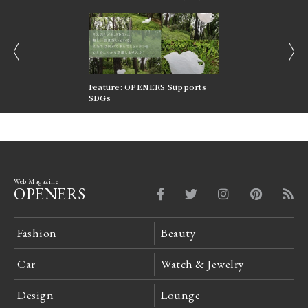
prev
next
nversations |
Feature: OPENERS Supports
Reversible Aesthetic
FILTER
SDGs
LeCoultre Reverso
Web Magazine
OPENERS
Fashion
Beauty
Car
Watch & Jewelry
Design
Lounge