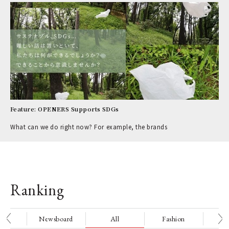
Feature: OPENERS Supports SDGs
What can we do right now? For example, the brands
Ranking
nge
Newsboard
All
Fashion
Be