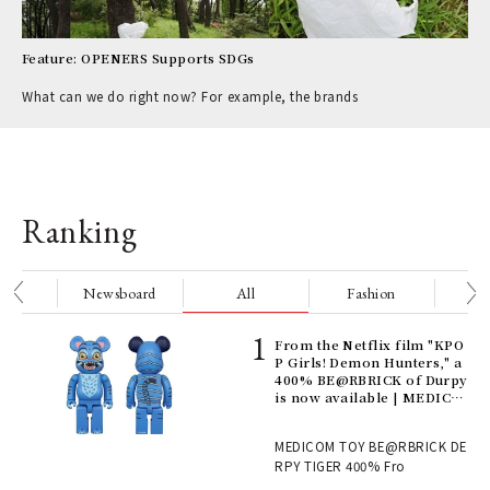
Feature: OPENERS Supports SDGs
What can we do right now? For example, the brands
Ranking
nge
Newsboard
All
Fashion
Be
Age
From the Netflix film "KPO
Ger
P Girls! Demon Hunters," a
nwa
400% BE@RBRICK of Durpy
is now available | MEDICO
M TOY
, fo
MEDICOM TOY BE@RBRICK DE
RPY TIGER 400% Fro