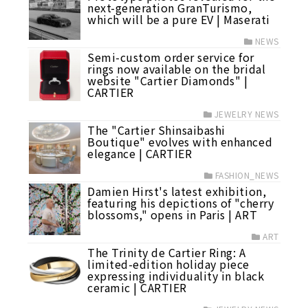
next-generation GranTurismo,
which will be a pure EV | Maserati
NEWS
Semi-custom order service for
rings now available on the bridal
website "Cartier Diamonds" |
CARTIER
JEWELRY NEWS
The "Cartier Shinsaibashi
Boutique" evolves with enhanced
elegance | CARTIER
FASHION_NEWS
Damien Hirst's latest exhibition,
featuring his depictions of "cherry
blossoms," opens in Paris | ART
ART
The Trinity de Cartier Ring: A
limited-edition holiday piece
expressing individuality in black
ceramic | CARTIER