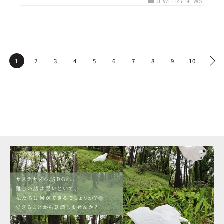
JEWELRY NEWS
1
2
3
4
5
6
7
8
9
10