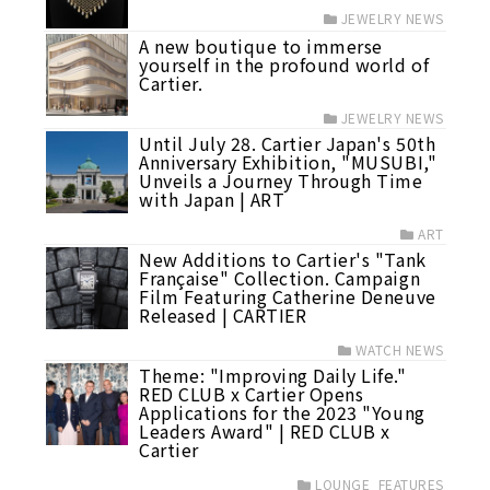
JEWELRY NEWS
A new boutique to immerse
yourself in the profound world of
Cartier.
JEWELRY NEWS
Until July 28. Cartier Japan's 50th
Anniversary Exhibition, "MUSUBI,"
Unveils a Journey Through Time
with Japan | ART
ART
New Additions to Cartier's "Tank
Française" Collection. Campaign
Film Featuring Catherine Deneuve
Released | CARTIER
WATCH NEWS
Theme: "Improving Daily Life."
RED CLUB x Cartier Opens
Applications for the 2023 "Young
Leaders Award" | RED CLUB x
Cartier
LOUNGE_FEATURES