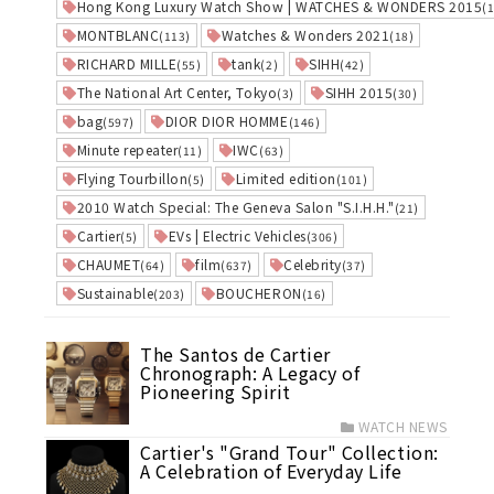
Hong Kong Luxury Watch Show | WATCHES & WONDERS 2015
(
MONTBLANC
Watches & Wonders 2021
(113)
(18)
RICHARD MILLE
tank
SIHH
(55)
(2)
(42)
The National Art Center, Tokyo
SIHH 2015
(3)
(30)
bag
DIOR DIOR HOMME
(597)
(146)
Minute repeater
IWC
(11)
(63)
Flying Tourbillon
Limited edition
(5)
(101)
2010 Watch Special: The Geneva Salon "S.I.H.H."
(21)
Cartier
EVs | Electric Vehicles
(5)
(306)
CHAUMET
film
Celebrity
(64)
(637)
(37)
Sustainable
BOUCHERON
(203)
(16)
The Santos de Cartier
Chronograph: A Legacy of
Pioneering Spirit
WATCH NEWS
Cartier's "Grand Tour" Collection:
A Celebration of Everyday Life