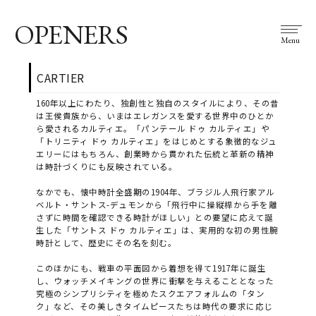
OPENERS
Menu
CARTIER
160年以上にわたり、独創性と独自のスタイルにより、その昔
は王侯貴族から、いまはエレガンスを愛する世界中のひとか
ら愛されるカルティエ。「パンテール ドゥ カルティエ」や
「トリニティ ドゥ カルティエ」をはじめとする象徴的なジュ
エリーにはもちろん、創業時から貫かれた伝統と革新の精神
は時計づくりにも反映されている。
なかでも、懐中時計全盛期の1904年、ブラジル人飛行家アル
ベルト・サントス-デュモンから「飛行中に操縦桿から手を離
さずに時間を確認できる時計がほしい」との要望に応えて誕
生した「サントス ドゥ カルティエ」は、実用的な初の男性腕
時計として、歴史にその名を刻む。
このほかにも、戦車の平面図から着想を得て1917年に誕生
し、ウォッチメイキングの世界に衝撃を与えることとなった
究極のシンプリシティを極めたスクエアフォルムの「タン
ク」など、その美しきタイムピースたちは時代の要求に応じ