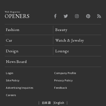
Web Magazine
OPENERS
Fashion
Beauty
Car
Watch & Jewelry
Design
Lounge
News Board
Login
Company Profile
Site Policy
Privacy Policy
Advertising Inquiries
Feedback
Careers
日本語
English