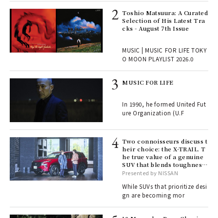
ELI
Toshio Matsuura: A Curated
s a
Selection of His Latest Tra
cks - August 7th Issue
 "P
MUSIC | MUSIC FOR LIFE TOKY
O MOON PLAYLIST 2026.0
rab
MUSIC FOR LIFE
e y
ech
In 1990, he formed United Fut
fut
ure Organization (U.F
o p
lau
Two connoisseurs discuss t
heir choice: the X-TRAIL. T
he true value of a genuine
ll-
SUV that blends toughness
 "S
with elegance.
Presented by NISSAN
er
en.
While SUVs that prioritize desi
gn are becoming mor
r G