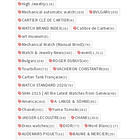
High Jewelry
(116)
Mechanical automatic watch
BVLGARI
(169)
(199)
CARTIER CLÉ DE CARTIER
(4)
WATCH BRAND INDEX
Calibre de Cartier
(16)
(4)
art museum
(8)
Mechanical Watch (Manual Wind)
(74)
Watch & Jewelry News
event
(360)
(1,511)
Bulgari
ROGER DUBUIS
(204)
(49)
Tourbillon
VACHERON CONSTANTIN
(75)
(96)
Cartier Tank Française
(3)
WATCH STANDARD 2020
(76)
SIHH 2015 | All the Latest Watches from Geneva
(44)
America
A. LANGE & SÖHNE
(260)
(85)
Chanel
Yuma Tomoki
(392)
(241)
JAEGER-LECOULTRE
CHANEL
(98)
(393)
Dress watches
DIOR
Mont Blanc
(23)
(77)
(117)
AUDEMARS PIGUET
BAUME & MERCIER
(63)
(29)