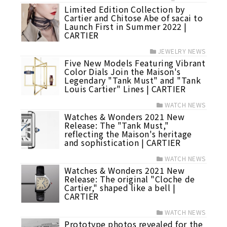
Limited Edition Collection by
Cartier and Chitose Abe of sacai to
Launch First in Summer 2022 |
CARTIER
JEWELRY NEWS
Five New Models Featuring Vibrant
Color Dials Join the Maison's
Legendary "Tank Must" and "Tank
Louis Cartier" Lines | CARTIER
WATCH NEWS
Watches & Wonders 2021 New
Release: The "Tank Must,"
reflecting the Maison's heritage
and sophistication | CARTIER
WATCH NEWS
Watches & Wonders 2021 New
Release: The original "Cloche de
Cartier," shaped like a bell |
CARTIER
WATCH NEWS
Prototype photos revealed for the