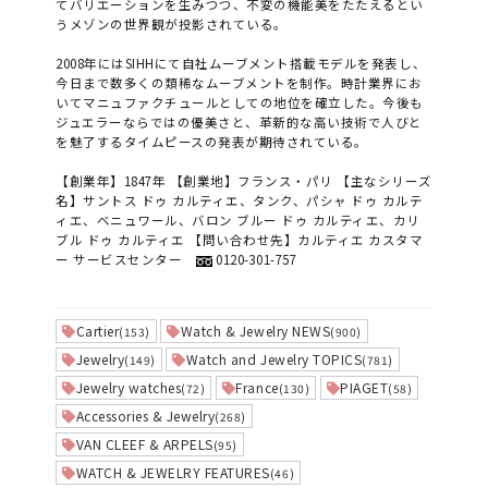
てバリエーションを生みつつ、不変の機能美をたたえるとい
うメゾンの世界観が投影されている。
2008年にはSIHHにて自社ムーブメント搭載モデルを発表し、
今日まで数多くの類稀なムーブメントを制作。時計業界にお
いてマニュファクチュールとしての地位を確立した。今後も
ジュエラーならではの優美さと、革新的な高い技術で人びと
を魅了するタイムピースの発表が期待されている。
【創業年】1847年 【創業地】フランス・パリ 【主なシリーズ
名】サントス ドゥ カルティエ、タンク、パシャ ドゥ カルテ
ィエ、ベニュワール、バロン ブルー ドゥ カルティエ、カリ
ブル ドゥ カルティエ 【問い合わせ先】カルティエ カスタマ
ー サービスセンター
0120-301-757
Cartier
Watch & Jewelry NEWS
(153)
(900)
Jewelry
Watch and Jewelry TOPICS
(149)
(781)
Jewelry watches
France
PIAGET
(72)
(130)
(58)
Accessories & Jewelry
(268)
VAN CLEEF & ARPELS
(95)
WATCH & JEWELRY FEATURES
(46)