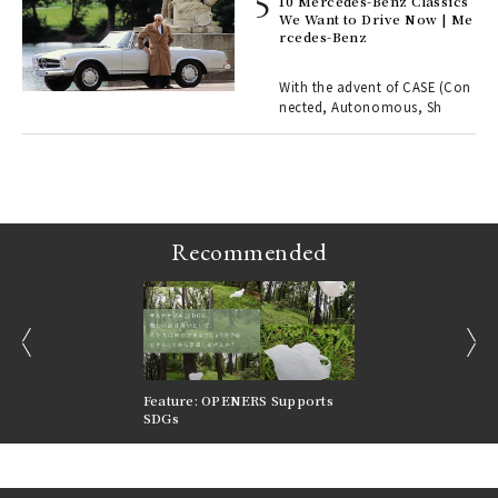
10 Mercedes-Benz Classics
We Want to Drive Now | Me
rcedes-Benz
 Re
rsi
e 1
With the advent of CASE (Con
nected, Autonomous, Sh
ains
Recommended
prev
next
nversations |
Feature: OPENERS Supports
Reversible Aesthetic
FILTER
SDGs
LeCoultre Reverso