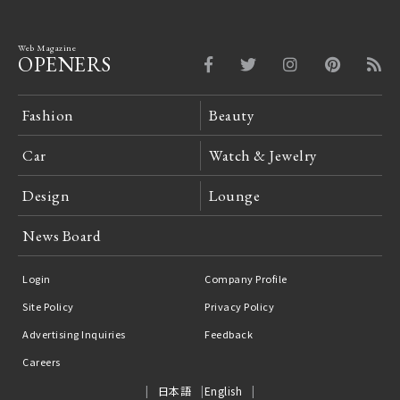
Web Magazine
OPENERS
Fashion
Beauty
Car
Watch & Jewelry
Design
Lounge
News Board
Login
Company Profile
Site Policy
Privacy Policy
Advertising Inquiries
Feedback
Careers
日本語
English