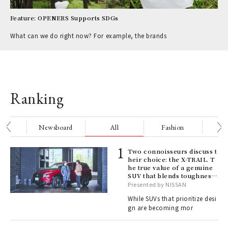
Feature: OPENERS Supports SDGs
What can we do right now? For example, the brands
Ranking
nge
Newsboard
All
Fashion
Be
ELI
Two connoisseurs discuss t
s a
heir choice: the X-TRAIL. T
he true value of a genuine
SUV that blends toughness
with elegance.
Presented by NISSAN
 "P
While SUVs that prioritize desi
gn are becoming mor
 Re