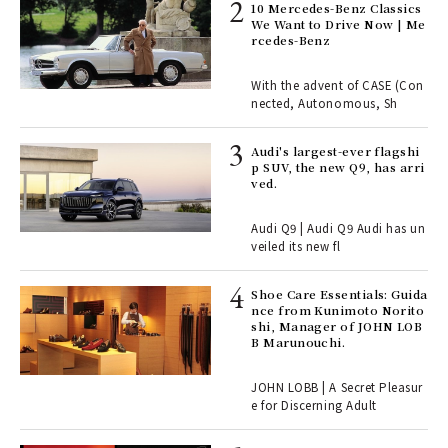
rsi
10 Mercedes-Benz Classics
e 1
We Want to Drive Now | Me
rcedes-Benz
ains
With the advent of CASE (Con
nected, Autonomous, Sh
Age
Audi's largest-ever flagshi
Ger
p SUV, the new Q9, has arri
nwa
ved.
Audi Q9 | Audi Q9 Audi has un
, fo
veiled its new fl
Shoe Care Essentials: Guida
ll-
nce from Kunimoto Norito
 "S
shi, Manager of JOHN LOB
er
B Marunouchi.
en.
JOHN LOBB | A Secret Pleasur
r G
e for Discerning Adult