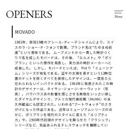
OPENERS
Menu
MOVADO
1881年、弱冠19歳のアシール･ディーテシャイムにより、スイ
スのラ･ショー･ド･フォンで創業。ブランド名は“たゆまぬ前
進”という意味である。 ムーブメントから一貫した時計づく
りで名を成したモバードは、その後、「エルメト」や「ポリ
プラン」といった傑作を発表し、実力派の時計メーカーへと
成長した。 しかし、モバードといえば、やはり「ミュージア
ム」シリーズが有名である。正午の太陽を表すという12時位
置のドットを除くすべてを排除したデザインは、一度見たら
忘れられないインパクトがある。 1961年に発表されたこの時
計のデザイナーは、ネイサン･ジョージ･ホーウィット（写
真）。バウハウス派の影響を感じさせる無駄をいっさい排し
たダイヤルデザインで、アメリカ現代美術館（MoMA）の永
久所蔵品にも認定された。いわゆる“アートウォッチ”のさき
がけとなった作品である。 近年はミュージアムシリーズのほ
かに、ポリプランを現代のスタイルに変えた「エリプティ
カ」や、1900年代初頭のデザインを蘇らせた「クラシック」
シリーズなど、気品あふれるドレスウォッチを展開してい