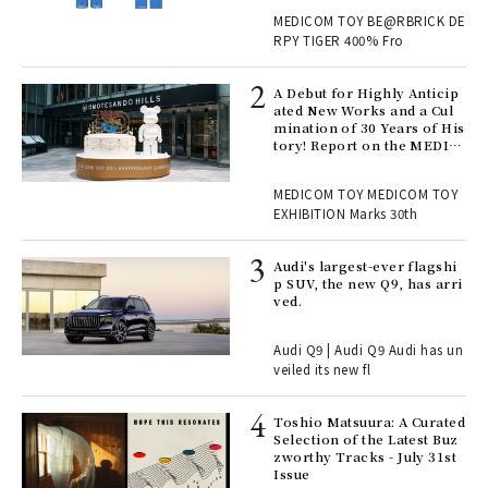
, fo
MEDICOM TOY BE@RBRICK DE
RPY TIGER 400% Fro
ll-
A Debut for Highly Anticip
 "S
ated New Works and a Cul
er
mination of 30 Years of His
en.
tory! Report on the MEDIC
OM TOY 30th ANNIVERSAR
Y EXHIBITION | MEDICOM
r G
MEDICOM TOY MEDICOM TOY
TOY
EXHIBITION Marks 30th
 Re
Audi's largest-ever flagshi
rsi
p SUV, the new Q9, has arri
e 1
ved.
Audi Q9 | Audi Q9 Audi has un
ains
veiled its new fl
Toshio Matsuura: A Curated
rab
Selection of the Latest Buz
e y
zworthy Tracks - July 31st
ech
Issue