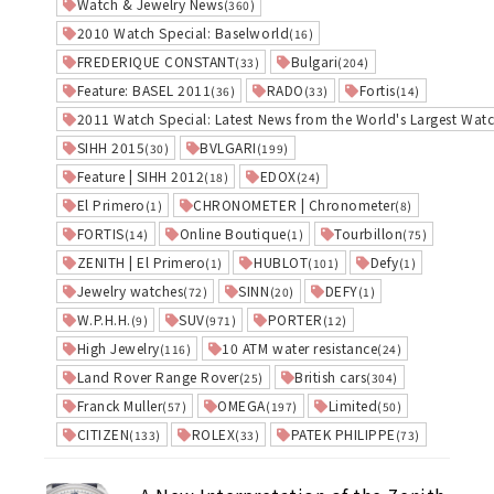
Watch & Jewelry News
(360)
2010 Watch Special: Baselworld
(16)
FREDERIQUE CONSTANT
Bulgari
(33)
(204)
Feature: BASEL 2011
RADO
Fortis
(36)
(33)
(14)
2011 Watch Special: Latest News from the World's Largest Watc
SIHH 2015
BVLGARI
(30)
(199)
Feature | SIHH 2012
EDOX
(18)
(24)
El Primero
CHRONOMETER | Chronometer
(1)
(8)
FORTIS
Online Boutique
Tourbillon
(14)
(1)
(75)
ZENITH | El Primero
HUBLOT
Defy
(1)
(101)
(1)
Jewelry watches
SINN
DEFY
(72)
(20)
(1)
W.P.H.H.
SUV
PORTER
(9)
(971)
(12)
High Jewelry
10 ATM water resistance
(116)
(24)
Land Rover Range Rover
British cars
(25)
(304)
Franck Muller
OMEGA
Limited
(57)
(197)
(50)
CITIZEN
ROLEX
PATEK PHILIPPE
(133)
(33)
(73)