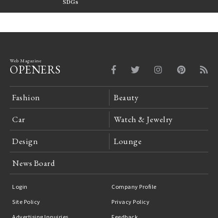
FILTER
SDGs
LeCoultre Reverso
Web Magazine
OPENERS
Fashion
Beauty
Car
Watch & Jewelry
Design
Lounge
News Board
Login
Company Profile
Site Policy
Privacy Policy
Advertising Inquiries
Feedback