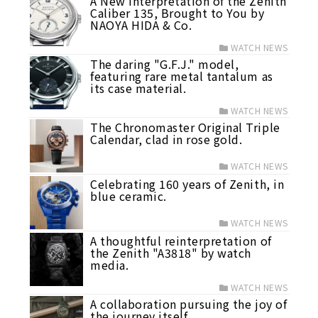
A New Interpretation of the Zenith
Caliber 135, Brought to You by
NAOYA HIDA & Co.
WATCH NEWS
The daring "G.F.J." model,
featuring rare metal tantalum as
its case material.
WATCH NEWS
The Chronomaster Original Triple
Calendar, clad in rose gold.
WATCH NEWS
Celebrating 160 years of Zenith, in
blue ceramic.
WATCH NEWS
A thoughtful reinterpretation of
the Zenith "A3818" by watch
media.
WATCH NEWS
A collaboration pursuing the joy of
the journey itself