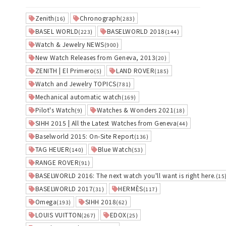
Zenith
Chronograph
(16)
(283)
BASEL WORLD
BASELWORLD 2018
(223)
(144)
Watch & Jewelry NEWS
(900)
New Watch Releases from Geneva, 2013
(20)
ZENITH | El Primero
LAND ROVER
(5)
(185)
Watch and Jewelry TOPICS
(781)
Mechanical automatic watch
(169)
Pilot's Watch
Watches & Wonders 2021
(9)
(18)
SIHH 2015 | All the Latest Watches from Geneva
(44)
Baselworld 2015: On-Site Report
(136)
TAG HEUER
Blue Watch
(140)
(53)
RANGE ROVER
(91)
BASELWORLD 2016: The next watch you'll want is right here.
(15
BASELWORLD 2017
HERMÈS
(31)
(117)
Omega
SIHH 2018
(193)
(62)
LOUIS VUITTON
EDOX
(267)
(25)