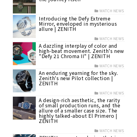
WATCH NEWS
Introducing the Defy Extreme
Mirror, enveloped in mysterious
allure | ZENITH
WATCH NEWS
A dazzling interplay of color and
high-beat movement. Zenith's new
"Defy 21 Chroma II" | ZENITH
WATCH NEWS
An enduring yearning for the sky.
Zenith's new Pilot collection |
ZENITH
WATCH NEWS
A design-rich aesthetic, the rarity
of small production runs, and the
allure of a smaller case size. The
highly talked-about El Primero |
ZENITH
WATCH NEWS