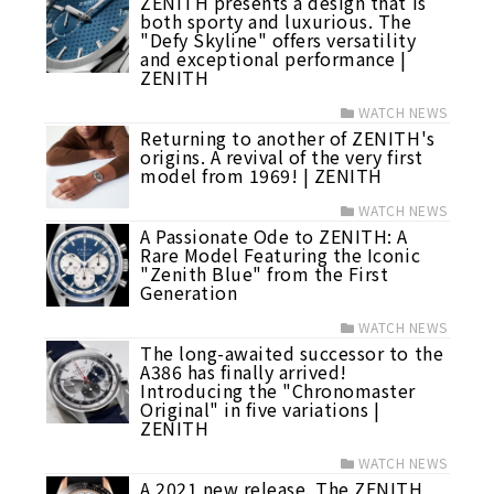
ZENITH presents a design that is
both sporty and luxurious. The
"Defy Skyline" offers versatility
and exceptional performance |
ZENITH
WATCH NEWS
Returning to another of ZENITH's
origins. A revival of the very first
model from 1969! | ZENITH
WATCH NEWS
A Passionate Ode to ZENITH: A
Rare Model Featuring the Iconic
"Zenith Blue" from the First
Generation
WATCH NEWS
The long-awaited successor to the
A386 has finally arrived!
Introducing the "Chronomaster
Original" in five variations |
ZENITH
WATCH NEWS
A 2021 new release. The ZENITH