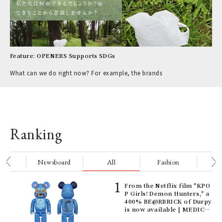
Feature: OPENERS Supports SDGs
What can we do right now? For example, the brands
Ranking
nge
Newsboard
All
Fashion
Be
Age
From the Netflix film "KPO
Ger
P Girls! Demon Hunters," a
nwa
400% BE@RBRICK of Durpy
is now available | MEDICO
M TOY