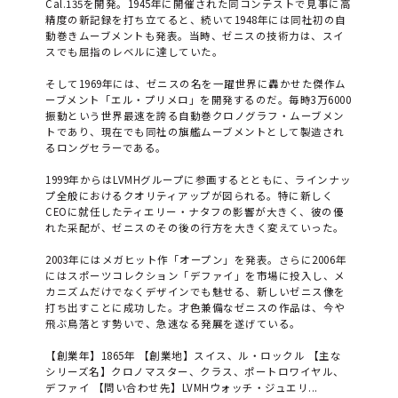
Cal.135を開発。1945年に開催された同コンテストで見事に高
精度の新記録を打ち立てると、続いて1948年には同社初の自
動巻きムーブメントも発表。当時、ゼニスの技術力は、スイ
スでも屈指のレベルに達していた。
そして1969年には、ゼニスの名を一躍世界に轟かせた傑作ム
ーブメント「エル・プリメロ」を開発するのだ。毎時3万6000
振動という世界最速を誇る自動巻クロノグラフ・ムーブメン
トであり、現在でも同社の旗艦ムーブメントとして製造され
るロングセラーである。
1999年からはLVMHグループに参画するとともに、ラインナッ
プ全般におけるクオリティアップが図られる。特に新しく
CEOに就任したティエリー・ナタフの影響が大きく、彼の優
れた采配が、ゼニスのその後の行方を大きく変えていった。
2003年にはメガヒット作「オープン」を発表。さらに2006年
にはスポーツコレクション「デファイ」を市場に投入し、メ
カニズムだけでなくデザインでも魅せる、新しいゼニス像を
打ち出すことに成功した。才色兼備なゼニスの作品は、今や
飛ぶ鳥落とす勢いで、急速なる発展を遂げている。
【創業年】1865年 【創業地】スイス、ル・ロックル 【主な
シリーズ名】クロノマスター、クラス、ポートロワイヤル、
デファイ 【問い合わせ先】LVMHウォッチ・ジュエリ...