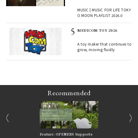
fut
o p
MUSIC | MUSIC FOR LIFE TOKY
lau
O MOON PLAYLIST 2026.0
MEDICOM TOY 2026
ELI
s a
A toy maker that continues to
grow, moving fluidly
 "P
Recommended
prev
next
nversations |
Feature: OPENERS Supports
Reversible Aesthetic