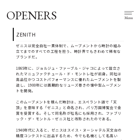
OPENERS
Menu
ZENITH
ゼニスは完全自社一貫体制で、ムーブメントから時計の組み
立てまでのすべての工程を担う、時計界でもきわめて稀有な
ブランドだ。
1865年に、ジョルジュ・ファーブル・ジャコによって設立さ
れたマニュファクチュール・ド・モントレ社が前身。同社は
高品位かつコストパフォーマンスに優れたムーブメントを製
造し、1900年には画期的なリューズ巻きの懐中型ムーブメン
トを開発。
このムーブメントを積んだ時計は、エスペラント語で「天
頂」を意味する「ゼニス」と命名され、パリ万国博覧会で金
賞を受賞する。そして同名称が社名にも採用され、ファブリ
ック・デ・モントル・ゼニス社と改称されたのである。
1940年代に入ると、ゼニスはスイス・ヌーシャテル天文台の
精度コンテストに出品するため、今でも名機として名高い