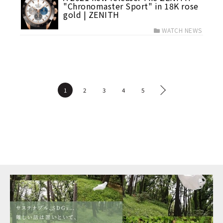
"Chronomaster Sport" in 18K rose
gold | ZENITH
WATCH NEWS
1
2
3
4
5