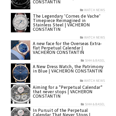
CONSTANTIN
WATCH NEWS
The Legendary 'Cornes de Vache'
Timepiece Reimagined in
Stainless Steel | VACHERON
CONSTANTIN
WATCH NEWS
A new face for the Overseas Extra-
flat Perpetual Calendar |
VACHERON CONSTANTIN
SIHH＆BASEL
A New Dress Watch, the Patrimony
in Blue | VACHERON CONSTANTIN
WATCH NEWS
Aiming for a "Perpetual Calendar"
that never stops | VACHERON
CONSTANTIN
SIHH＆BASEL
In Pursuit of the Perpetual
Calendar That Never Stops |