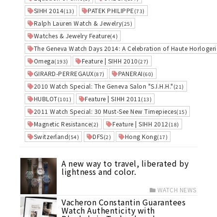
SIHH 2014
PATEK PHILIPPE
(13)
(73)
Ralph Lauren Watch & Jewelry
(25)
Watches & Jewelry Feature
(4)
The Geneva Watch Days 2014: A Celebration of Haute Horlogeri
Omega
Feature | SIHH 2010
(193)
(27)
GIRARD-PERREGAUX
PANERAI
(87)
(60)
2010 Watch Special: The Geneva Salon "S.I.H.H."
(21)
HUBLOT
Feature | SIHH 2011
(101)
(13)
2011 Watch Special: 30 Must-See New Timepieces
(15)
Magnetic Resistance
Feature | SIHH 2012
(2)
(18)
Switzerland
DFS
Hong Kong
(54)
(2)
(17)
A new way to travel, liberated by
lightness and color.
WATCH NEWS
Vacheron Constantin Guarantees
Watch Authenticity with