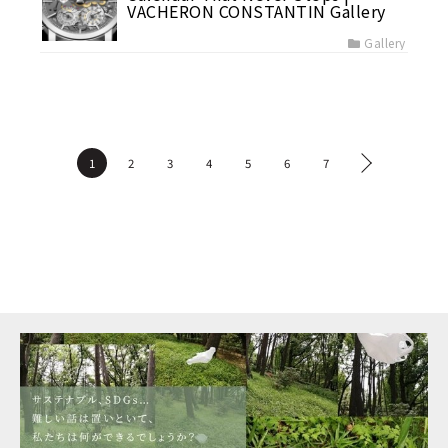
VACHERON CONSTANTIN Gallery
Gallery
1
2
3
4
5
6
7