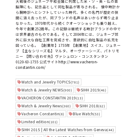
大戦後のジュネーブ平和会議に列席した米・ソ・英・仏の首
脳陣にも、記念品として同社製品が寄与される。 懐中時計か
ら腕時計へとシフトしていった時代、多くの名門が歴史の狭
間に消え去ったが、同ブランドの名声はあいからず鳴り止ま
なかった。1970年代から続くクオーツショックも乗り越え、
今年で創業252周年。この記録は継続する時計ブランドの中で
は世界最古のものである。そして2004年には、ジュネーブ郊
外に巨大な自社工房を完成させ、意欲的に自社製品の拡充を
図っている。 【創業年】1755年 【創業地】スイス、ジュネー
ブ 【主なシリーズ名】マルタ、オーヴァーシーズ、パトリモ
ニー 【問い合わせ先】ヴァシュロン・コンスタンタン
0120-63-1755
公式サイト
http://www.vacheron-
constantin.com/
Watch and Jewelry TOPICS
(781)
Watch & Jewelry NEWS
SIHH 2019
(900)
(46)
VACHERON CONSTANTIN 2019
(13)
Watch & Jewelry News
SIHH 2018
(360)
(62)
Vacheron Constantin
Blue Watch
(8)
(53)
Limited edition
(101)
SIHH 2015 | All the Latest Watches from Geneva
(44)