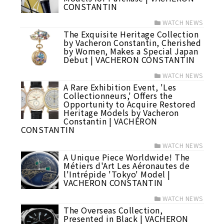
CONSTANTIN
WATCH NEWS
The Exquisite Heritage Collection
by Vacheron Constantin, Cherished
by Women, Makes a Special Japan
Debut | VACHERON CONSTANTIN
WATCH NEWS
A Rare Exhibition Event, 'Les
Collectionneurs,' Offers the
Opportunity to Acquire Restored
Heritage Models by Vacheron
Constantin | VACHERON
CONSTANTIN
WATCH NEWS
A Unique Piece Worldwide! The
Métiers d'Art Les Aéronautes de
l'Intrépide 'Tokyo' Model |
VACHERON CONSTANTIN
WATCH NEWS
The Overseas Collection,
Presented in Black | VACHERON