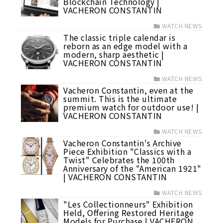
Blockchain Technology |
VACHERON CONSTANTIN
WATCH NEWS
The classic triple calendar is
reborn as an edge model with a
modern, sharp aesthetic |
VACHERON CONSTANTIN
WATCH NEWS
Vacheron Constantin, even at the
summit. This is the ultimate
premium watch for outdoor use! |
VACHERON CONSTANTIN
WATCH NEWS
Vacheron Constantin's Archive
Piece Exhibition "Classics with a
Twist" Celebrates the 100th
Anniversary of the "American 1921"
| VACHERON CONSTANTIN
WATCH NEWS
"Les Collectionneurs" Exhibition
Held, Offering Restored Heritage
Models for Purchase | VACHERON