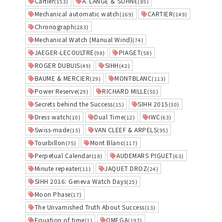
Cartier
A. LANGE & SÖHNE
(153)
(85)
Mechanical automatic watch
CARTIER
(169)
(149)
Chronograph
(283)
Mechanical Watch (Manual Wind)
(74)
JAEGER-LECOULTRE
PIAGET
(98)
(58)
ROGER DUBUIS
SIHH
(49)
(42)
BAUME & MERCIER
MONTBLANC
(29)
(113)
Power Reserve
RICHARD MILLE
(29)
(55)
Secrets behind the Success
SIHH 2015
(15)
(30)
Dress watch
Dual Time
IWC
(10)
(12)
(63)
Swiss-made
VAN CLEEF & ARPELS
(15)
(95)
Tourbillon
Mont Blanc
(75)
(117)
Perpetual Calendar
AUDEMARS PIGUET
(18)
(63)
Minute repeater
JAQUET DROZ
(11)
(24)
SIHH 2016: Geneva Watch Days
(25)
Moon Phase
(17)
The Unvarnished Truth About Success
(13)
Equation of time
OMEGA
(1)
(197)