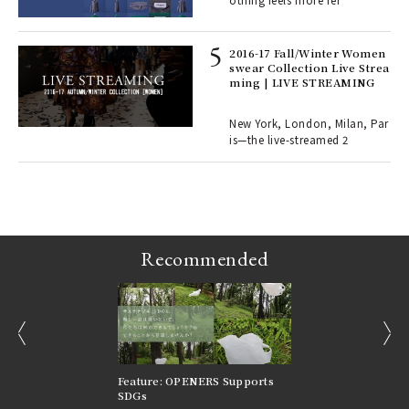
othing feels more ref
lau
2016-17 Fall/Winter Women
swear Collection Live Strea
ll-
ming | LIVE STREAMING
 "S
er
en.
New York, London, Milan, Par
is—the live-streamed 2
r G
Recommended
prev
next
nversations |
Feature: OPENERS Supports
Reversible Aesthetic
FILTER
SDGs
LeCoultre Reverso