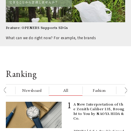
Feature: OPENERS Supports SDGs
What can we do right now? For example, the brands
Ranking
nge
Newsboard
All
Fashion
Be
ELI
A New Interpretation of th
s a
e Zenith Caliber 135, Broug
ht to You by NAOYA HIDA &
Co.
 "P