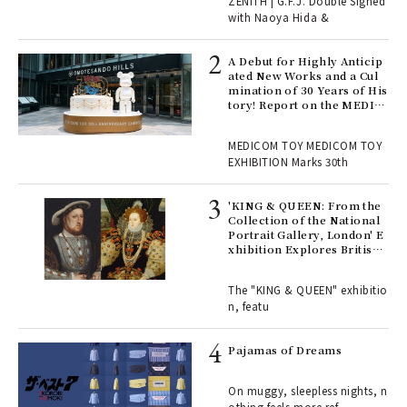
ZENITH | G.F.J. Double Signed
with Naoya Hida &
Age
Ger
A Debut for Highly Anticip
nwa
ated New Works and a Cul
mination of 30 Years of His
tory! Report on the MEDIC
OM TOY 30th ANNIVERSAR
, fo
Y EXHIBITION | MEDICOM
MEDICOM TOY MEDICOM TOY
TOY
EXHIBITION Marks 30th
 Re
rsi
'KING & QUEEN: From the
e 1
Collection of the National
Portrait Gallery, London' E
xhibition Explores British
Royal History Through Por
ains
traits | ART
The "KING & QUEEN" exhibitio
n, featu
rab
e y
Pajamas of Dreams
ech
fut
On muggy, sleepless nights, n
o p