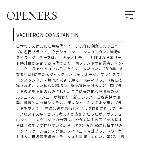
OPENERS
Menu
VACHERON CONSTANTIN
日本でいえばまだ江戸時代半ば、1755年に創業したジュネー
ブの名門ブランド、ヴァシュロン・コンスタンタン。当時の
スイス・ジュネーブは、「キャノビチェ」と呼ばれるエリー
ト時計師が活躍する時代であり、同ブランドの創業者ジャン-
マルク・ヴァシュロンもそのうちの一人だった。 1819年、創
業者3代目に当たるジャック・バレテレミーが、フランスワ・
コンスタンタンを共同経営者に迎え、現在のブランド名に改
称される。また彼らは積極的に海外進出を行うなど、同ブラ
ンドの名を不動のものにした。ここに天才的な発明家のジョ
ルジュ・A・レシューが加わり、新しいレバー式脱進機の開
発、組織的な分業システムの確立など、さまざまな面でブラ
ンドを支えた。 当時はまだ高価なイギリス時計に対して、チ
ープなスイス時計という考え方が支配的だったが、ヴァシュ
ロン・コンスタンタンの台頭は、やがてはその図式を払拭す
るほどの勢いで伸びていく。そして20世紀初頭には懐中型の
コンプリケーションを発表。スイス三大時計ブランドの一角
を担う、世界最高峰のステイタスを掌握していた。第2次世界