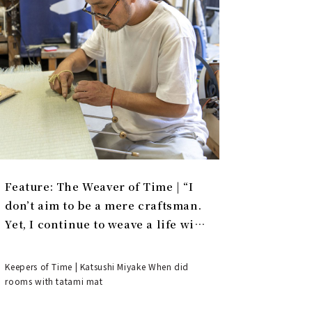
Feature: The Weaver of Time | “I
don’t aim to be a mere craftsman.
Yet, I continue to weave a life with
tatami.”
Keepers of Time | Katsushi Miyake When did
rooms with tatami mat