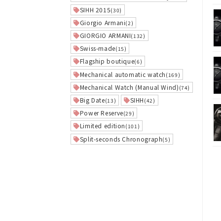
SIHH 2015
(30)
Giorgio Armani
(2)
GIORGIO ARMANI
(132)
Swiss-made
(15)
Flagship boutique
(6)
Mechanical automatic watch
(169)
Mechanical Watch (Manual Wind)
(74)
Big Date
SIHH
(13)
(42)
Power Reserve
(29)
Limited edition
(101)
Split-seconds Chronograph
(5)