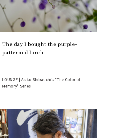
The day I bought the purple-
patterned larch
LOUNGE | Akiko Shibauchi's "The Color of
Memory" Series