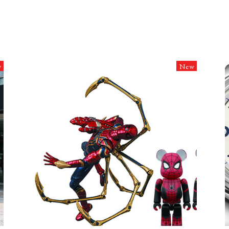
w
New