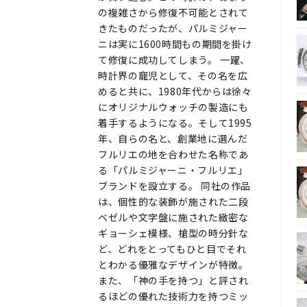
の複雑さから修復不可能とされて
きたものだったが、パルミジャー
ニは実に1600時間もの期間を掛け
て修復に成功してしまう。 一躍、
時計界の寵児として、その名を広
めると共に、1980年代からは徐々
にオリジナルウォッチの製造にも
着手するようになる。そして1995
年、自らの名と、創業地に選んだ
フルリエの地を合わせた名称であ
る「パルミジャーニ・フルリエ」
ブランドを設立する。 同社の作品
は、個性的な装飾が施された二段
ベゼルや文字盤に施された緻密な
ギョーシェ模様、槍型の時分針な
ど、どれをとってもひと目でそれ
とわかる優雅なデザインが特徴。
また、「神の手を持つ」と評され
るほどの優れた技術力を持つミッ