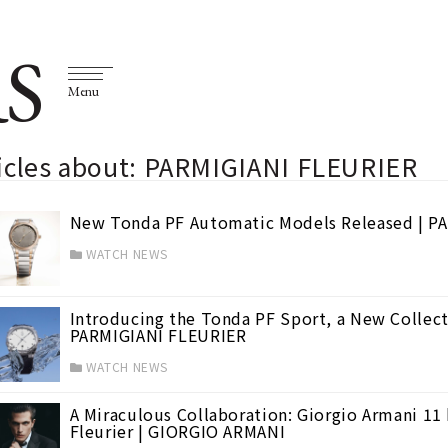
S
Menu
ticles about: PARMIGIANI FLEURIER
New Tonda PF Automatic Models Released | P
WATCH NEWS
Introducing the Tonda PF Sport, a New Collecti
PARMIGIANI FLEURIER
WATCH NEWS
A Miraculous Collaboration: Giorgio Armani 11
Fleurier | GIORGIO ARMANI