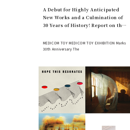
A Debut for Highly Anticipated
New Works and a Culmination of
30 Years of History! Report on the
MEDICOM TOY 30th ANNIVERSARY
EXHIBITION | MEDICOM TOY
MEDICOM TOY MEDICOM TOY EXHIBITION Marks
30th Anniversary The