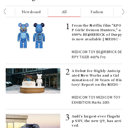
nge
Newsboard
All
Fashion
Be
Age
From the Netflix film "KPO
Ger
P Girls! Demon Hunters," a
nwa
400% BE@RBRICK of Durpy
is now available | MEDICO
M TOY
, fo
MEDICOM TOY BE@RBRICK DE
RPY TIGER 400% Fro
ll-
A Debut for Highly Anticip
 "S
ated New Works and a Cul
er
mination of 30 Years of His
en.
tory! Report on the MEDIC
OM TOY 30th ANNIVERSAR
Y EXHIBITION | MEDICOM
r G
MEDICOM TOY MEDICOM TOY
TOY
EXHIBITION Marks 30th
 Re
Audi's largest-ever flagshi
rsi
p SUV, the new Q9, has arri
e 1
ved.