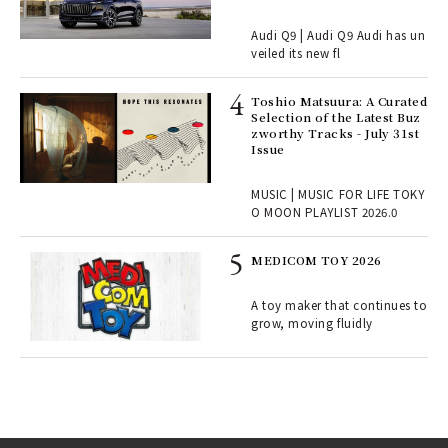
Audi Q9 | Audi Q9 Audi has un
ains
veiled its new fl
Toshio Matsuura: A Curated
rab
Selection of the Latest Buz
e y
zworthy Tracks - July 31st
ech
Issue
fut
o p
MUSIC | MUSIC FOR LIFE TOKY
lau
O MOON PLAYLIST 2026.0
MEDICOM TOY 2026
ELI
s a
A toy maker that continues to
grow, moving fluidly
 "P