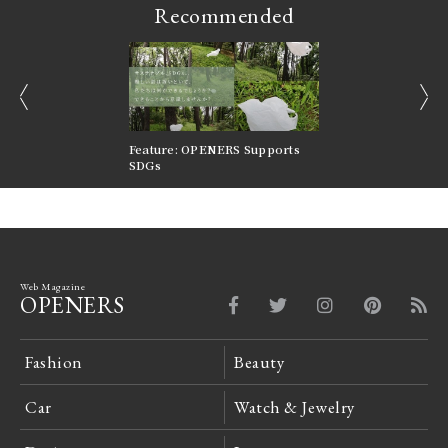
Recommended
prev
next
nversations |
Feature: OPENERS Supports
Reversible Aesthetic
FILTER
SDGs
LeCoultre Reverso
Web Magazine
OPENERS
Fashion
Beauty
Car
Watch & Jewelry