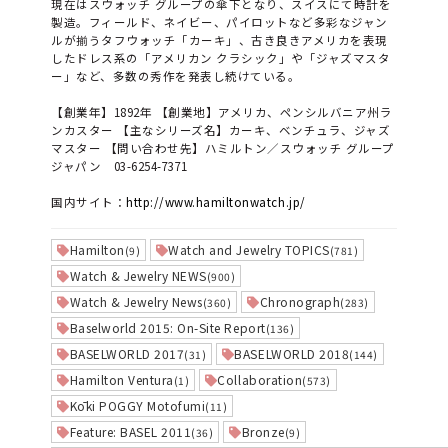
現在はスウォッチ グループの傘下となり、スイスにて時計を
製造。フィールド、ネイビー、パイロットなど多彩なジャン
ルが揃うタフウォッチ「カーキ」、古き良きアメリカを表現
したドレス系の「アメリカン クラシック」や「ジャズマスタ
ー」など、多数の秀作を発表し続けている。
【創業年】1892年 【創業地】アメリカ、ペンシルバニア州ラ
ンカスター 【主なシリーズ名】カーキ、ベンチュラ、ジャズ
マスター 【問い合わせ先】ハミルトン／スウォッチ グループ
ジャパン 03-6254-7371
国内サイト：
http://www.hamiltonwatch.jp/
Hamilton
Watch and Jewelry TOPICS
(9)
(781)
Watch & Jewelry NEWS
(900)
Watch & Jewelry News
Chronograph
(360)
(283)
Baselworld 2015: On-Site Report
(136)
BASELWORLD 2017
BASELWORLD 2018
(31)
(144)
Hamilton Ventura
Collaboration
(1)
(573)
Kōki POGGY Motofumi
(11)
Feature: BASEL 2011
Bronze
(36)
(9)