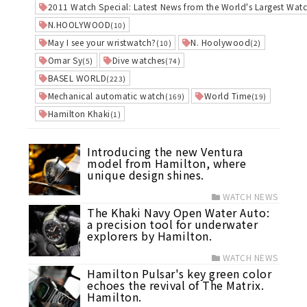
2011 Watch Special: Latest News from the World's Largest Watc
N.HOOLYWOOD
(10)
May I see your wristwatch?
N. Hoolywood
(10)
(2)
Omar Sy
Dive watches
(5)
(74)
BASEL WORLD
(223)
Mechanical automatic watch
World Time
(169)
(19)
Hamilton Khaki
(1)
Introducing the new Ventura
model from Hamilton, where
unique design shines.
WATCH NEWS
The Khaki Navy Open Water Auto:
a precision tool for underwater
explorers by Hamilton.
WATCH NEWS
Hamilton Pulsar's key green color
echoes the revival of The Matrix.
Hamilton.