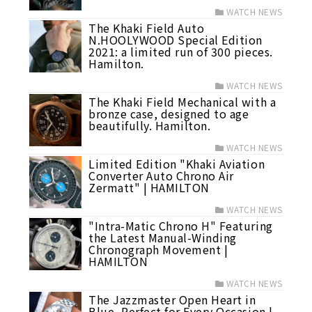
WATCH NEWS
The Khaki Field Auto
N.HOOLYWOOD Special Edition
2021: a limited run of 300 pieces.
Hamilton.
WATCH NEWS
The Khaki Field Mechanical with a
bronze case, designed to age
beautifully. Hamilton.
WATCH NEWS
Limited Edition "Khaki Aviation
Converter Auto Chrono Air
Zermatt" | HAMILTON
WATCH NEWS
"Intra-Matic Chrono H" Featuring
the Latest Manual-Winding
Chronograph Movement |
HAMILTON
WATCH NEWS
The Jazzmaster Open Heart in
Blue, Perfect for Every Occasion |