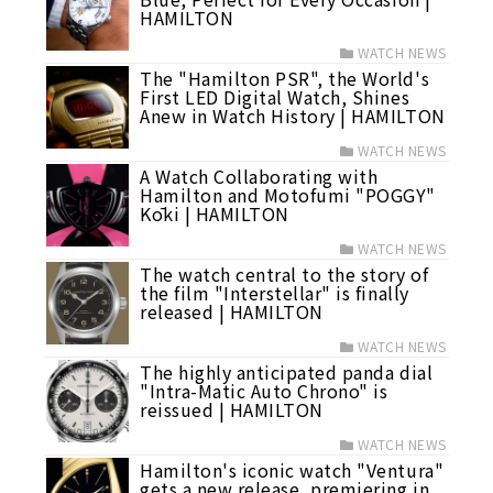
HAMILTON
WATCH NEWS
The "Hamilton PSR", the World's
First LED Digital Watch, Shines
Anew in Watch History | HAMILTON
WATCH NEWS
A Watch Collaborating with
Hamilton and Motofumi "POGGY"
Kōki | HAMILTON
WATCH NEWS
The watch central to the story of
the film "Interstellar" is finally
released | HAMILTON
WATCH NEWS
The highly anticipated panda dial
"Intra-Matic Auto Chrono" is
reissued | HAMILTON
WATCH NEWS
Hamilton's iconic watch "Ventura"
gets a new release, premiering in