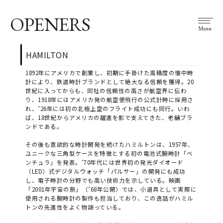
OPENERS
Menu
HAMILTON
1892年にアメリカで創業し、初期に手掛けた高精度の懐中時
計により、鉄道時計ブランドとして絶大なる信頼を獲得。20
世紀に入ってからも、同社の信頼性の高さが航空界に伝わ
り、1918年にはアメリカ発の航空便飛行の公式計時に採用さ
れ、’26年には初の北極上空のフライト成功にも同行。いわ
ば、18世紀からアメリカの躍進を影で支えてきた、老舗ブラ
ンドである。
その後も意欲的な時計開発を続けたハミルトンは、1957年、
ユニークな三角型ケースを特徴とする初の電池式腕時計「ベ
ンチュラ」を発表。’70年代には世界初の発光ダイオード
（LED）式デジタルウォッチ「パルサー」の開発にも成功
し、電子時計の分野でも高い技術力を示している。映画
「2001年宇宙の旅」（’68年公開）では、小道具として実際に
使用される腕時計の製作も担当しており、この逸話がハミル
トンの先進性をよく物語っている。