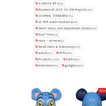
G-SHOCK MT-G
(3)
Baselworld 2015: On-Site Report
(136)
JOURNAL STANDARD
(75)
10 ATM water resistance
(24)
Select shops and department stores
(314)
Dual Time
(12)
nano・universe
(2)
Small Items & Stationery
(275)
watch
#PR
(11)
(635)
Product
Édifice
(1,503)
(1)
Interview
gadgets
(503)
(320)
Ne