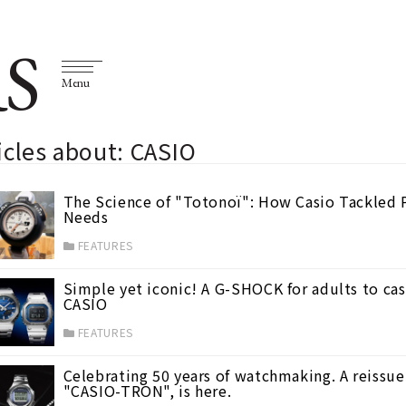
S
Menu
icles about: CASIO
The Science of "Totonoï": How Casio Tackled
Needs
FEATURES
Simple yet iconic! A G-SHOCK for adults to casu
CASIO
FEATURES
Celebrating 50 years of watchmaking. A reissue 
"CASIO-TRON", is here.