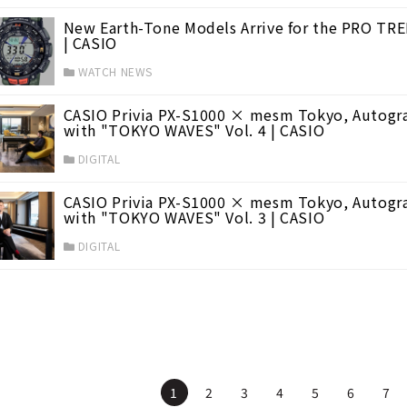
New Earth-Tone Models Arrive for the PRO TRE
| CASIO
WATCH NEWS
CASIO Privia PX-S1000 × mesm Tokyo, Autogra
with "TOKYO WAVES" Vol. 4 | CASIO
DIGITAL
CASIO Privia PX-S1000 × mesm Tokyo, Autogra
with "TOKYO WAVES" Vol. 3 | CASIO
DIGITAL
1
2
3
4
5
6
7