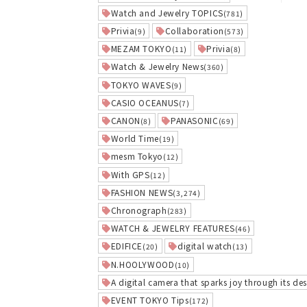
Watch and Jewelry TOPICS
(781)
Privia
Collaboration
(9)
(573)
MEZAM TOKYO
Privia
(11)
(8)
Watch & Jewelry News
(360)
TOKYO WAVES
(9)
CASIO OCEANUS
(7)
CANON
PANASONIC
(8)
(69)
World Time
(19)
mesm Tokyo
(12)
With GPS
(12)
FASHION NEWS
(3,274)
Chronograph
(283)
WATCH & JEWELRY FEATURES
(46)
EDIFICE
digital watch
(20)
(13)
N.HOOLYWOOD
(10)
A digital camera that sparks joy through its des
EVENT TOKYO Tips
(172)