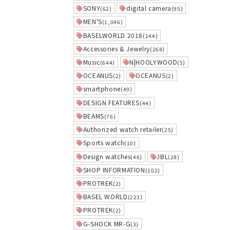
SONY
digital camera
(62)
(95)
MEN'S
(1,046)
BASELWORLD 2018
(144)
Accessories & Jewelry
(268)
Music
N|HOOLYWOOD
(644)
(5)
OCEANUS
OCEANUS
(2)
(2)
smartphone
(49)
DESIGN FEATURES
(44)
BEAMS
(76)
Authorized watch retailer
(25)
Sports watch
(10)
Design watches
JBL
(46)
(28)
SHOP INFORMATION
(102)
PROTREK
(2)
BASEL WORLD
(223)
PROTREK
(2)
G-SHOCK MR-G
(3)