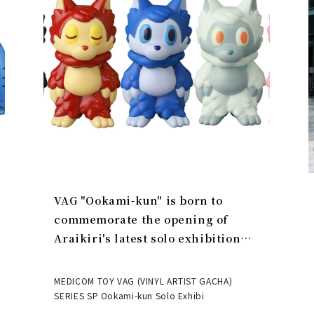
VAG "Ookami-kun" is born to
commemorate the opening of
Araikiri's latest solo exhibition
"Theater" | MEDICOM TOY
MEDICOM TOY VAG (VINYL ARTIST GACHA)
SERIES SP Ookami-kun Solo Exhibi