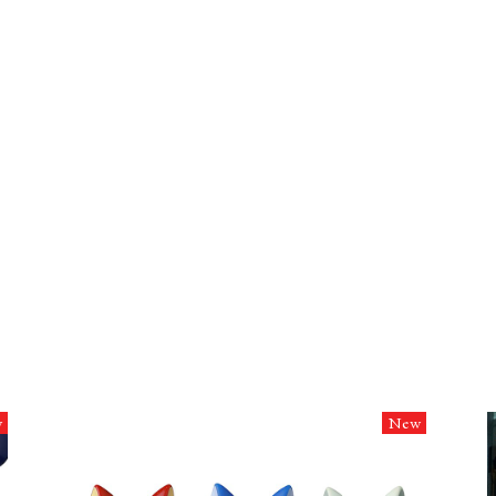
w
New