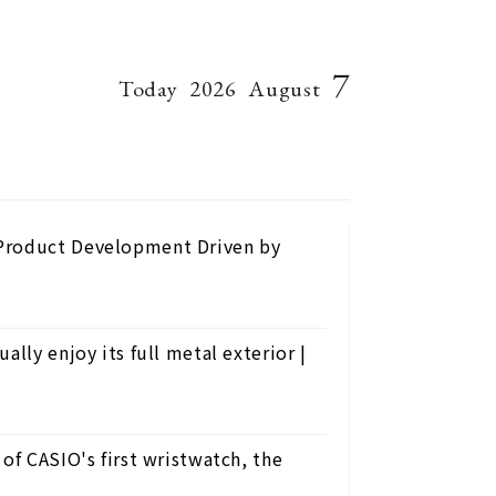
7
Today
2026
August
 Product Development Driven by
ally enjoy its full metal exterior |
of CASIO's first wristwatch, the