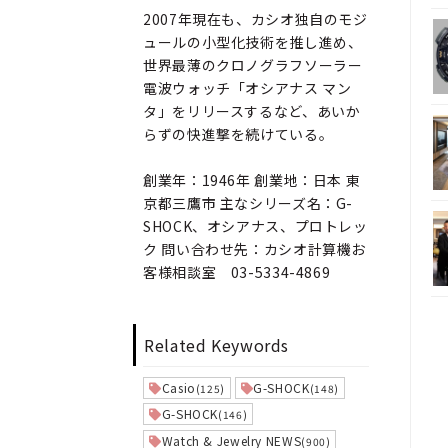
2007年現在も、カシオ独自のモジ
ュールの小型化技術を推し進め、
世界最薄のクロノグラフソーラー
電波ウォッチ「オシアナス マン
タ」をリリースするなど、あいか
らずの快進撃を続けている。
創業年：1946年 創業地：日本 東
京都三鷹市 主なシリーズ名：G-
SHOCK、オシアナス、プロトレッ
ク 問い合わせ先：カシオ計算機お
客様相談室 03-5334-4869
Related Keywords
Casio
G-SHOCK
(125)
(148)
G-SHOCK
(146)
Watch & Jewelry NEWS
(900)