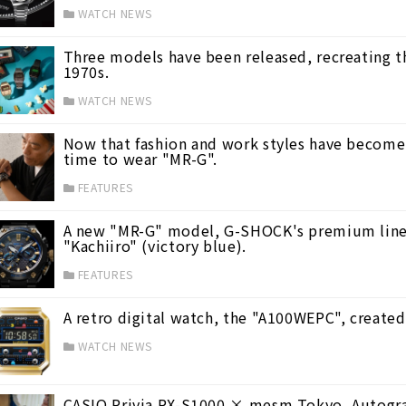
WATCH NEWS
Three models have been released, recreating th
1970s.
WATCH NEWS
Now that fashion and work styles have become m
time to wear "MR-G".
FEATURES
A new "MR-G" model, G-SHOCK's premium line,
"Kachiiro" (victory blue).
FEATURES
A retro digital watch, the "A100WEPC", created
WATCH NEWS
CASIO Privia PX-S1000 × mesm Tokyo, Autogra