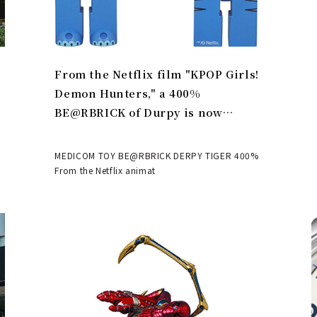
From the Netflix film "KPOP Girls!
Demon Hunters," a 400%
BE@RBRICK of Durpy is now
available | MEDICOM TOY
MEDICOM TOY BE@RBRICK DERPY TIGER 400%
From the Netflix animat