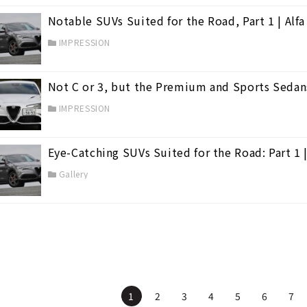
Notable SUVs Suited for the Road, Part 1 | Alf
IMPRESSION
Not C or 3, but the Premium and Sports Sedans
IMPRESSION
Eye-Catching SUVs Suited for the Road: Part 1 
a
(19)
Gallery
1
2
3
4
5
6
7