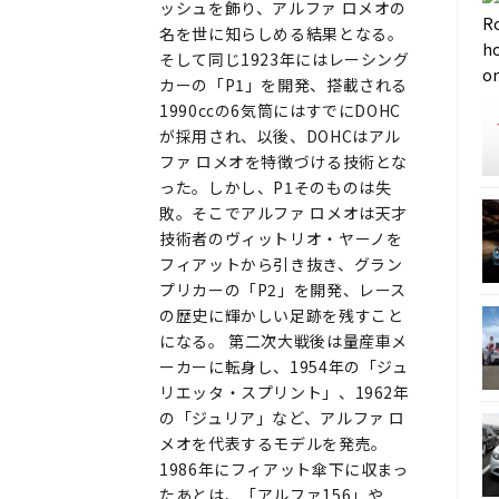
ッシュを飾り、アルファ ロメオの
名を世に知らしめる結果となる。
そして同じ1923年にはレーシング
カーの「P1」を開発、搭載される
1990ccの6気筒にはすでにDOHC
が採用され、以後、DOHCはアル
ファ ロメオを特徴づける技術とな
った。しかし、P1そのものは失
敗。そこでアルファ ロメオは天才
技術者のヴィットリオ・ヤーノを
フィアットから引き抜き、グラン
プリカーの「P2」を開発、レース
の歴史に輝かしい足跡を残すこと
になる。 第二次大戦後は量産車メ
ーカーに転身し、1954年の「ジュ
リエッタ・スプリント」、1962年
の「ジュリア」など、アルファ ロ
メオを代表するモデルを発売。
1986年にフィアット傘下に収まっ
たあとは、「アルファ156」や