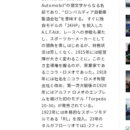
Automobil”の頭文字からなる名
前であり、“ロンバルディア自動車
製造会社”を意味する。 すぐに独
自モデルの「24HP」を投入した
A.L.F.Aは、レースへの参戦も果た
し、スポーツカーメーカーとして
の頭角を表しはじめるが、財務状
況は芳しくなく、1915年には経営
陣が大きく変わることに。このと
き主導権を握るのが、実業家であ
るニコラ・ロメオであった。1918
年には社名をニコラ・ロメオ有限
会社と改め、第一次大戦後の1920
年にはアルファ ロメオのエンブレ
ムを掲げた初のモデル「Torpedo
20-30」が発売されている。
1922年には本格的なスポーツモデ
ルである「RL」を投入。23年の
タルガフローリオでは1-2フィニ