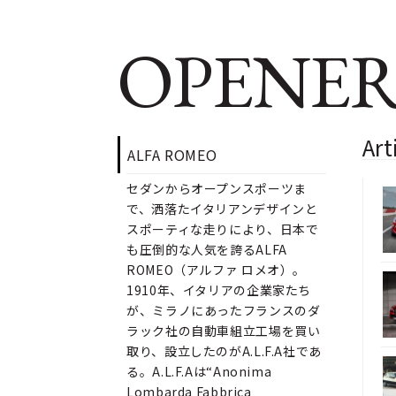
OPENER
Ar
ALFA ROMEO
セダンからオープンスポーツま
で、洒落たイタリアンデザインと
スポーティな走りにより、日本で
も圧倒的な人気を誇るALFA
ROMEO（アルファ ロメオ）。
1910年、イタリアの企業家たち
が、ミラノにあったフランスのダ
ラック社の自動車組立工場を買い
取り、設立したのがA.L.F.A社であ
る。A.L.F.Aは“Anonima
Lombarda Fabbrica