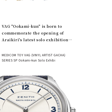
VAG "Ookami-kun" is born to
commemorate the opening of
Araikiri's latest solo exhibition
"Theater" | MEDICOM TOY
MEDICOM TOY VAG (VINYL ARTIST GACHA)
SERIES SP Ookami-kun Solo Exhibi