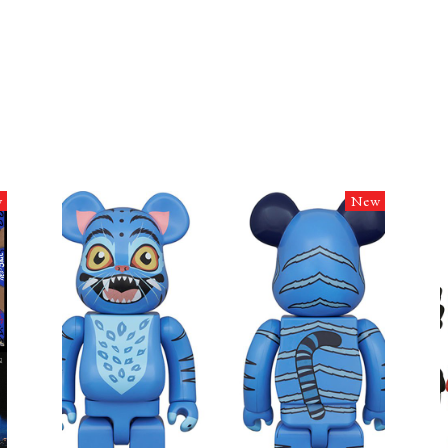
w
New