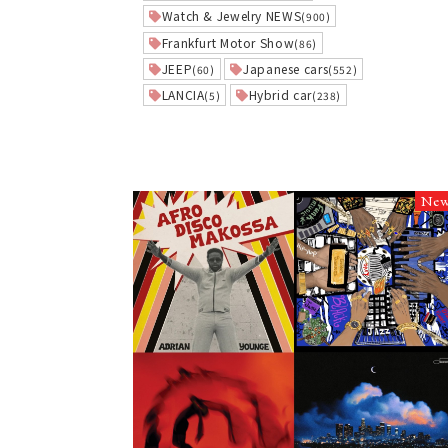
Watch & Jewelry NEWS
(900)
Frankfurt Motor Show
(86)
JEEP
Japanese cars
(60)
(552)
LANCIA
Hybrid car
(5)
(238)
Ne