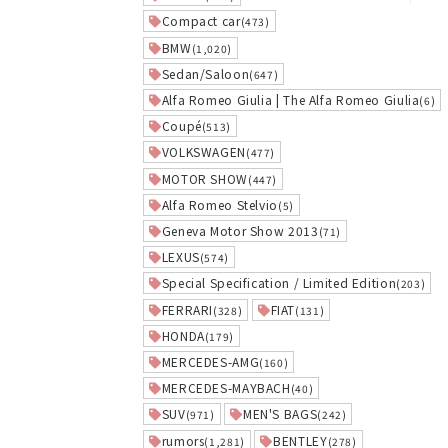
Compact car
(473)
BMW
(1,020)
Sedan/Saloon
(647)
Alfa Romeo Giulia | The Alfa Romeo Giulia
(6)
Coupé
(513)
VOLKSWAGEN
(477)
MOTOR SHOW
(447)
Alfa Romeo Stelvio
(5)
Geneva Motor Show 2013
(71)
LEXUS
(574)
Special Specification / Limited Edition
(203)
FERRARI
FIAT
(328)
(131)
HONDA
(179)
MERCEDES-AMG
(160)
MERCEDES-MAYBACH
(40)
SUV
MEN'S BAGS
(971)
(242)
rumors
BENTLEY
(1,281)
(278)