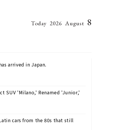
8
Today
2026
August
as arrived in Japan.
ct SUV 'Milano,' Renamed 'Junior,'
atin cars from the 80s that still