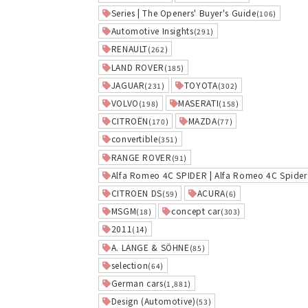
Series | The Openers' Buyer's Guide
(106)
Automotive Insights
(291)
RENAULT
(262)
LAND ROVER
(185)
JAGUAR
TOYOTA
(231)
(302)
VOLVO
MASERATI
(198)
(158)
CITROËN
MAZDA
(170)
(77)
convertible
(351)
RANGE ROVER
(91)
Alfa Romeo 4C SPIDER | Alfa Romeo 4C Spider
CITROEN DS
ACURA
(59)
(6)
MSGM
concept car
(18)
(303)
2011
(14)
A. LANGE & SÖHNE
(85)
selection
(64)
German cars
(1,881)
Design (Automotive)
(53)