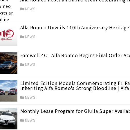
NEWS
Alfa Romeo Unveils 110th Anniversary Heritag
NEWS
Farewell 4C—Alfa Romeo Begins Final Order Ac
NEWS
Limited Edition Models Commemorating F1 Parti
Inheriting Alfa Romeo's Strong Bloodline | Al
NEWS
Monthly Lease Program for Giulia Super Availa
NEWS