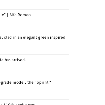
le" | Alfa Romeo
, clad in an elegant green inspired
ta has arrived.
-grade model, the "Sprint."
s 110th anniversary.