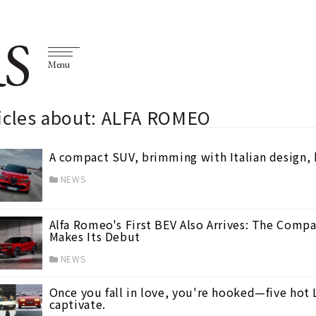
S
Menu
ticles about: ALFA ROMEO
A compact SUV, brimming with Italian design, h
NEWS
Alfa Romeo's First BEV Also Arrives: The Compa
Makes Its Debut
NEWS
Once you fall in love, you're hooked—five hot L
captivate.