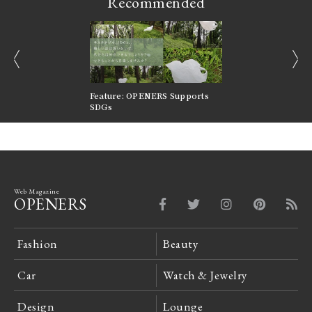
Recommended
prev
next
nversations |
Feature: OPENERS Supports
Reversible Aesthetic
FILTER
SDGs
LeCoultre Reverso
Web Magazine
OPENERS
Fashion
Beauty
Car
Watch & Jewelry
Design
Lounge