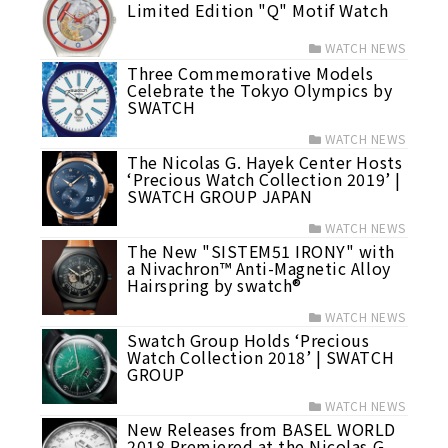
Limited Edition "Q" Motif Watch
WATCH NEWS
Three Commemorative Models
Celebrate the Tokyo Olympics by
SWATCH
WATCH NEWS
The Nicolas G. Hayek Center Hosts
‘Precious Watch Collection 2019’ |
SWATCH GROUP JAPAN
WATCH NEWS
The New "SISTEM51 IRONY" with
a Nivachron™ Anti-Magnetic Alloy
Hairspring by swatch®
WATCH NEWS
Swatch Group Holds ‘Precious
Watch Collection 2018’ | SWATCH
GROUP
WATCH NEWS
New Releases from BASEL WORLD
2018 Premiered at the Nicolas G.