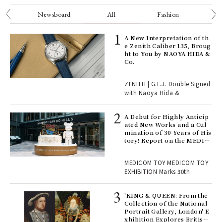
nge
Newsboard
All
Fashion
Be
ELI
A New Interpretation of th
s a
e Zenith Caliber 135, Broug
ht to You by NAOYA HIDA &
Co.
 "P
ZENITH | G.F.J. Double Signed
with Naoya Hida &
Age
Ger
A Debut for Highly Anticip
nwa
ated New Works and a Cul
mination of 30 Years of His
tory! Report on the MEDIC
OM TOY 30th ANNIVERSAR
, fo
Y EXHIBITION | MEDICOM
MEDICOM TOY MEDICOM TOY
TOY
EXHIBITION Marks 30th
 Re
rsi
'KING & QUEEN: From the
e 1
Collection of the National
Portrait Gallery, London' E
xhibition Explores British