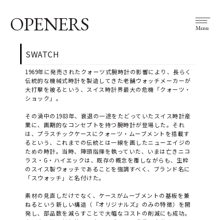
OPENERS
Menu
SWATCH
1969年に発売されたクォーツ式腕時計の影響により、長らく
伝統的な機械式時計を製造してきた老舗ウォッチメーカーが
大打撃を被るという、スイス時計界最大の危機「クォーツ・
ショック」。
その渦中の1983年、衰退の一途をたどっていたスイス時計産
業に、画期的なコンセプトを持つ腕時計が登場した。それ
は、プラスチックケースにクォーツ・ムーブメントを搭載す
るという、これまでの伝統とは一線を画したニューエイジの
ための時計。当時、陣頭指揮を執っていた、いまは亡きニコ
ラス・G・ハイエックは、既存の概念を覆しながらも、生粋
のスイス製ウォッチであることを強調すべく、ブランド名に
「スウォッチ」と名付けた。
素材の見直しだけでなく、ケースがムーブメントの基板を兼
ねるという新しい構造（『オリジナルズ』のみの特徴）を開
発し、部品数を減らすことで大幅なコストの削減にも成功。