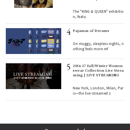
Royal History Through Por
ains
traits | ART
The "KING & QUEEN" exhibitio
n, featu
rab
e y
Pajamas of Dreams
ech
fut
On muggy, sleepless nights, n
o p
othing feels more ref
lau
2016-17 Fall/Winter Women
swear Collection Live Strea
ll-
ming | LIVE STREAMING
 "S
er
en.
New York, London, Milan, Par
is—the live-streamed 2
r G