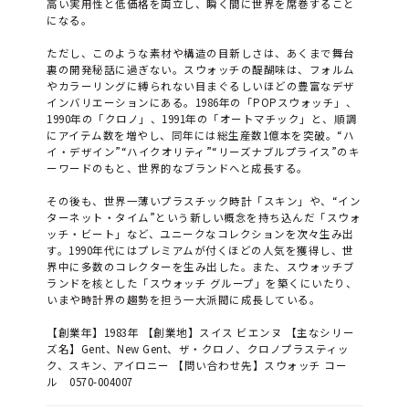
高い実用性と低価格を両立し、瞬く間に世界を席巻すること
になる。
ただし、このような素材や構造の目新しさは、あくまで舞台
裏の開発秘話に過ぎない。スウォッチの醍醐味は、フォルム
やカラーリングに縛られない目まぐるしいほどの豊富なデザ
インバリエーションにある。1986年の「POPスウォッチ」、
1990年の「クロノ」、1991年の「オートマチック」と、順調
にアイテム数を増やし、同年には総生産数1億本を突破。“ハ
イ・デザイン”“ハイクオリティ”“リーズナブルプライス”のキ
ーワードのもと、世界的なブランドへと成長する。
その後も、世界一薄いプラスチック時計「スキン」や、“イン
ターネット・タイム”という新しい概念を持ち込んだ「スウォ
ッチ・ビート」など、ユニークなコレクションを次々生み出
す。1990年代にはプレミアムが付くほどの人気を獲得し、世
界中に多数のコレクターを生み出した。また、スウォッチブ
ランドを核とした「スウォッチ グループ」を築くにいたり、
いまや時計界の趨勢を担う一大派閥に成長している。
【創業年】1983年 【創業地】スイス ビエンヌ 【主なシリー
ズ名】Gent、New Gent、ザ・クロノ、クロノプラスティッ
ク、スキン、アイロニー 【問い合わせ先】スウォッチ コー
ル 0570-004007