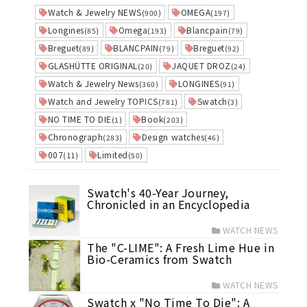
Watch & Jewelry NEWS
OMEGA
(900)
(197)
Longines
Omega
Blancpain
(85)
(193)
(79)
Breguet
BLANCPAIN
Breguet
(89)
(79)
(92)
GLASHÜTTE ORIGINAL
JAQUET DROZ
(20)
(24)
Watch & Jewelry News
LONGINES
(360)
(91)
Watch and Jewelry TOPICS
Swatch
(781)
(3)
NO TIME TO DIE
Book
(1)
(203)
Chronograph
Design watches
(283)
(46)
007
Limited
(11)
(50)
Swatch's 40-Year Journey,
Chronicled in an Encyclopedia
WATCH NEWS
The "C-LIME": A Fresh Lime Hue in
Bio-Ceramics from Swatch
WATCH NEWS
Swatch x "No Time To Die": A