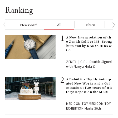
Ranking
nge
Newsboard
All
Fashion
Be
ELI
A New Interpretation of th
s a
e Zenith Caliber 135, Broug
ht to You by NAOYA HIDA &
Co.
 "P
ZENITH | G.F.J. Double Signed
with Naoya Hida &
Age
Ger
A Debut for Highly Anticip
nwa
ated New Works and a Cul
mination of 30 Years of His
tory! Report on the MEDIC
OM TOY 30th ANNIVERSAR
, fo
Y EXHIBITION | MEDICOM
MEDICOM TOY MEDICOM TOY
TOY
EXHIBITION Marks 30th
 Re