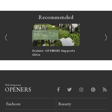
Recommended
prev
next
nversations |
Feature: OPENERS Supports
Reversible Aesthetic
FILTER
SDGs
LeCoultre Reverso
Web Magazine
OPENERS
Fashion
Beauty