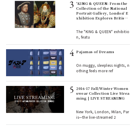
rsi
'KING & QUEEN: From the
e 1
Collection of the National
Portrait Gallery, London' E
xhibition Explores British
Royal History Through Por
ains
traits | ART
The "KING & QUEEN" exhibitio
n, featu
rab
e y
Pajamas of Dreams
ech
fut
On muggy, sleepless nights, n
o p
othing feels more ref
lau
2016-17 Fall/Winter Women
swear Collection Live Strea
ll-
ming | LIVE STREAMING
 "S
er
en.
New York, London, Milan, Par
is—the live-streamed 2
r G