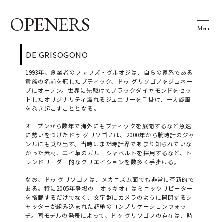
OPENERS
Menu
DE GRISOGONO
1993年、創業者のファワズ・グルオジは、自らの家系である
貴族の名前を冠したブティック、ドゥ グリソゴノをジュネー
ブにオープン。世界に先駆けてブラックダイヤモンドをセッ
トしたオリジナリティ溢れるジュエリーを手掛け、一大旋風
を巻き起こすこととなる。
オープンから数年で海外にもブティックを展開するなど急速
に勢いをつけたドゥ グリソゴノは、2000年から腕時計のジャ
ンルにも乗り出す。当時はまだ時計界であまり知られていな
かった素材、エイ革のガルーシャベルトを採用するなど、ト
レンドリーダー的なクリエイションを数多く手掛ける。
なお、ドゥ グリソゴノは、メカニズム面でも非常に革新的で
ある。特に2005年登場の「オッキオ」はミニッツリピーター
を搭載するだけでなく、文字盤にカメラのように開閉するシ
ャッターが組み込まれた超絶のコンプリケーションウォッ
チ。同モデルの発表によって、ドゥ グリソゴノの存在は、時