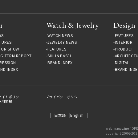
r
Watch & Jewelry
Design
WS
WATCH NEWS
FEATURES
TURES
JEWELRY NEWS
INTERIOR
TOR SHOW
FEATURES
PRODUCT
NG TERM REPORT
SIHH＆BASEL
ARCHITECT
RESSION
BRAND INDEX
DIGITAL
ND INDEX
BRAND INDE
サイトポリシー
プライバシーポリシー
採用情報
日本語
English
web magazine
copyright 2006-202