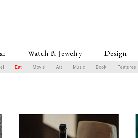
ar
Watch & Jewelry
Design
el
Eat
Movie
Art
Music
Book
Features