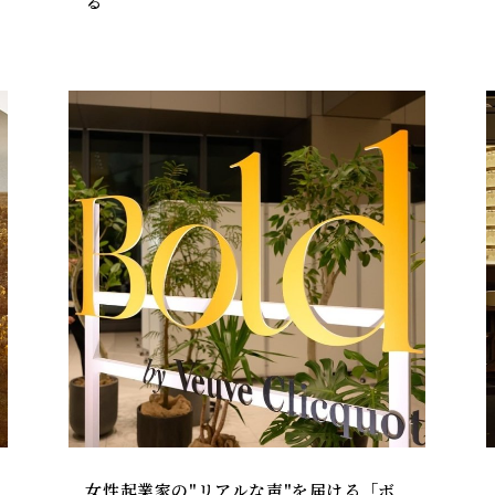
る
女性起業家の"リアルな声"を届ける「ボ