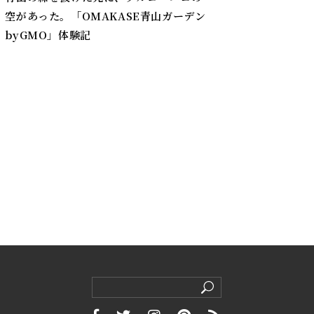
空があった。「OMAKASE青山ガーデン
byGMO」体験記