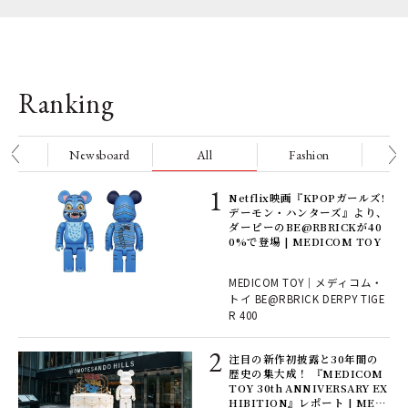
Ranking
nge
Newsboard
All
Fashion
Be
高峰
Netflix映画『KPOPガールズ!
ss
デーモン・ハンターズ』より、
ダーピーのBE@RBRICKが40
0%で登場 | MEDICOM TOY
プ
MEDICOM TOY｜メディコム・
le
トイ BE@RBRICK DERPY TIGE
の
R 400
注目の新作初披露と30年間の
キ
歴史の集大成！ 『MEDICOM
TOY 30th ANNIVERSARY EX
”が
HIBITION』レポート | MEDI