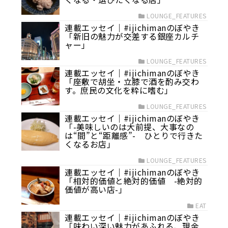
LOUNGE_FEATURES
連載エッセイ｜#ijichimanのぼやき
「新旧の魅力が交差する銀座カルチ
ャー」
LOUNGE_FEATURES
連載エッセイ｜#ijichimanのぼやき
「座敷で胡坐・立膝で酒を酌み交わ
す。庶民の文化を粋に嗜む」
LOUNGE_FEATURES
連載エッセイ｜#ijichimanのぼやき
「-美味しいのは大前提、大事なの
は“間”と“距離感”- ひとりで行きた
くなるお店」
LOUNGE_FEATURES
連載エッセイ｜#ijichimanのぼやき
「相対的価値と絶対的価値 -絶対的
価値が高い店-」
EAT
連載エッセイ｜#ijichimanのぼやき
「味わい深い魅力があふれる、現金