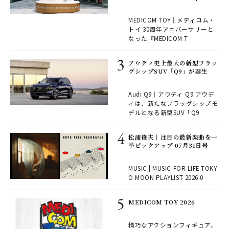
COM TOY
MEDICOM TOY｜メディコム・
寿西
トイ 30周年アニバーサリーと
大人
なった『MEDICOM T
ワ
アウディ史上最大の新型フラッ
グシップSUV「Q9」が誕生
Xを
Audi Q9｜アウディ Q9 アウデ
ィは、新たなフラッグシップモ
続け
デルとなる新型SUV「Q9
とし
」の
松浦俊夫｜注目の最新楽曲を一
挙ピックアップ 07月31日号
濯機
ワー
MUSIC | MUSIC FOR LIFE TOKY
売
O MOON PLAYLIST 2026.0
シャ
MEDICOM TOY 2026
を発
カ月
精巧なアクションフィギュア、