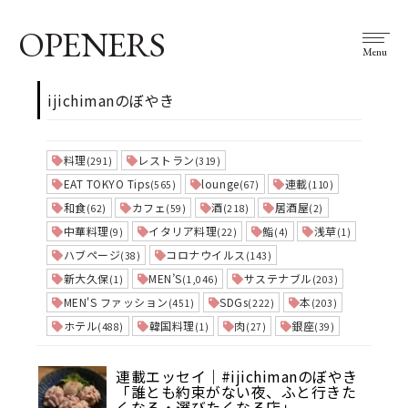
OPENERS
Menu
ijichimanのぼやき
料理
レストラン
(291)
(319)
EAT TOKYO Tips
lounge
連載
(565)
(67)
(110)
和食
カフェ
酒
居酒屋
(62)
(59)
(218)
(2)
中華料理
イタリア料理
鮨
浅草
(9)
(22)
(4)
(1)
ハブページ
コロナウイルス
(38)
(143)
新大久保
MEN’S
サステナブル
(1)
(1,046)
(203)
MEN'S ファッション
SDGs
本
(451)
(222)
(203)
ホテル
韓国料理
肉
銀座
(488)
(1)
(27)
(39)
連載エッセイ｜#ijichimanのぼやき
「誰とも約束がない夜、ふと行きた
くなる・選びたくなる店」