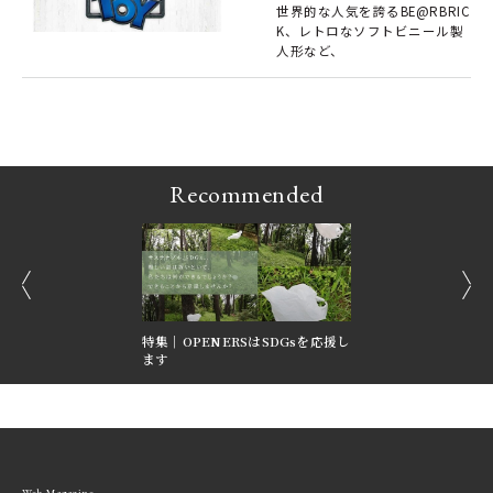
世界的な人気を誇るBE@RBRIC
K、レトロなソフトビニール製
LI
人形など、
ルミ
！
ップ
ア
Recommended
prev
next
GGY’S FILTER
特集｜OPENERSはSDGsを応援し
反転する美学。ジャガ
ます
ト「レベルソ」
Web Magazine