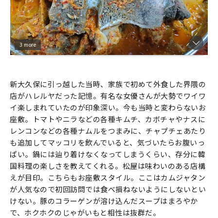
3 more
新大久保に引っ越した当時、家族で初めて外食した界隈の
店がハレルヤだった記憶。有名な女優さんが大勢でワイワ
イ楽しまれていたのが印象深い。今も当時と変わらないお
座敷。トマトやニラなどの各種キムチ、カボチャやナスに
レンコンなどの各種ナムルをつまみに、チャプチェあたり
も追加してマッコリを飲んでいると、気づいたらお腹いっ
ぱい。鍋には辿り着けなくなってしまうくらい、存分に韓
国料理の楽しさを教えてくれる。松屋は味わいのある店構
えが目印。こちらもお座敷スタイル。ここはカムジャタン
が人気なので初回訪問では食べ損ねないようにしないとい
けない。豚のコラーゲンが溶け込んだスープはまろやか
で、ホクホクのじゃがいもと相性は抜群だ。