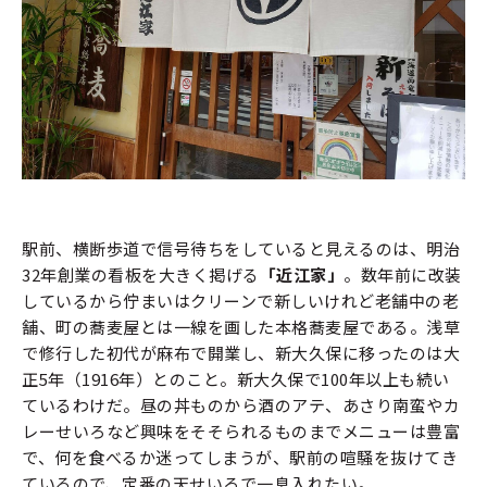
駅前、横断歩道で信号待ちをしていると見えるのは、明治
32年創業の看板を大きく掲げる
「近江家」
。数年前に改装
しているから佇まいはクリーンで新しいけれど老舗中の老
舗、町の蕎麦屋とは一線を画した本格蕎麦屋である。浅草
で修行した初代が麻布で開業し、新大久保に移ったのは大
正5年（1916年）とのこと。新大久保で100年以上も続い
ているわけだ。昼の丼ものから酒のアテ、あさり南蛮やカ
レーせいろなど興味をそそられるものまでメニューは豊富
で、何を食べるか迷ってしまうが、駅前の喧騒を抜けてき
ているので、定番の天せいろで一息入れたい。