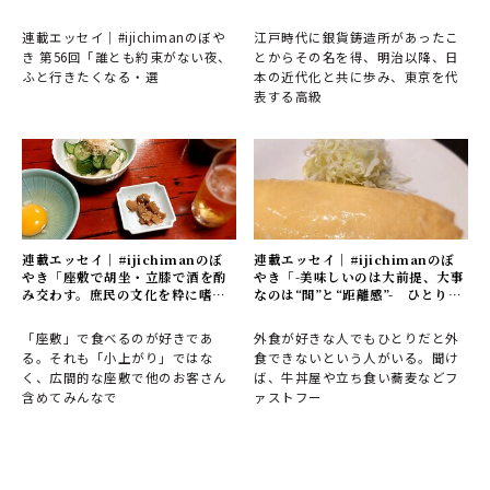
連載エッセイ｜#ijichimanのぼや
江戸時代に銀貨鋳造所があったこ
き 第56回「誰とも約束がない夜、
とからその名を得、明治以降、日
ふと行きたくなる・選
本の近代化と共に歩み、東京を代
表する高級
連載エッセイ｜#ijichimanのぼ
連載エッセイ｜#ijichimanのぼ
やき「座敷で胡坐・立膝で酒を酌
やき「-美味しいのは大前提、大事
み交わす。庶民の文化を粋に嗜
なのは“間”と“距離感”- ひとりで
む」
行きたくなるお店」
「座敷」で食べるのが好きであ
外食が好きな人でもひとりだと外
る。それも「小上がり」ではな
食できないという人がいる。聞け
く、広間的な座敷で他のお客さん
ば、牛丼屋や立ち食い蕎麦などフ
含めてみんなで
ァストフー