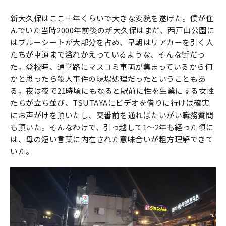
新大久保はここ十年くらいで大きな変貌を遂げた。僕が住
んでいた当時2000年前後の新大久保はまだ、西戸山公園に
はブルーシートが大部分を占め、早朝はリアカーを引く人
たちが車道まで溢れかえっているような、そんな街だっ
た。登校時、通学路にマスコミ車両が集まっているから何
かと思ったら殺人事件の現場処理だったということもあ
る。夜は夜で21時頃にもなると駅前に性を生業にする女性
たちが立ち並び、TSUTAYAにビデオを借りに行けば確実
にお声がけを頂いたし、交番前を通ればたいがい職務質問
も頂いた。そんなわけで、引っ越して1～2年も経った頃に
は、母の短い言葉に内在された意味合いが粗方理解できて
いた。