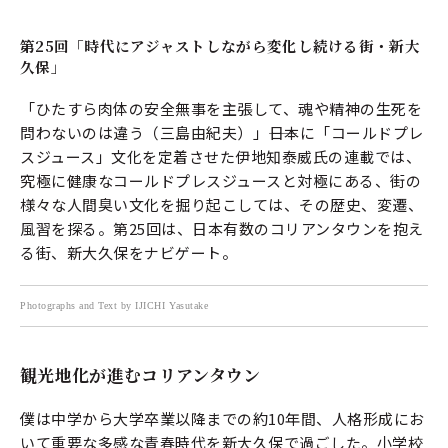
第25回「時代にアジャストしながら変化し続ける街・新大
久保」
「ひたすら肉体の安全無事を主張して、魂や精神の生死を
問わないのは違う（三島由紀夫）」――日本に「コールドプレ
スジュース」文化を定着させた伊地知泰威氏の連載では、
究極に健康なコールドプレスジュースと対極にある、街の
様々な人間臭い文化を掘り起こしては、その歴史、変遷、
風習を探る。第25回は、日本有数のコリアンタウンを抱え
る街、新大久保をナビゲート。
Photographs and Text by IJICHI Yasutake
観光地化が進むコリアンタウン
僕は中学から大学卒業以降までの約10年間、人格形成にお
いて重要な多感な青春時代を新大久保で過ごした。小学校