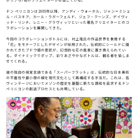
ドン ペリニヨンは2005年以降、アンディ・ウォーホル、ジャン＝ミシェ
ル・バスキア、カール・ラガーフェルド、ジェフ・クーンズ、デイヴィ
ッド・リンチ、レニー・クラヴィッツといった著名クリエイターとのコ
ラボレーションを展開してきた。
今回のコラボレーションボトルには、村上隆氏の作品世界を象徴する
「花」をモチーフとしたデザインが採用された。伝統的にシールドに描
かれてきたブドウ畑の意匠が、幻想的な花の風景に置き換えられてい
る。ダイナミックでポップ、彩りあざやかなボトルは、観る者を愉しま
せてくれる。
彼の独自の視覚言語である「スーパーフラット」は、伝統的な日本美術
の平面性や最小限の線を現代文化として再構成する手法だ。これは、各
ヴィンテージにおいてメゾンの歴史を基盤に新たな調和を追求するドン
ペリニヨンの創造プロセスとも共鳴している。