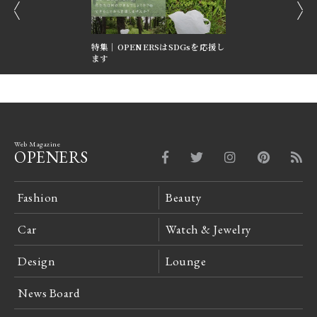
prev
next
GGY’S FILTER
特集｜OPENERSはSDGsを応援し
反転する美学。ジャガ
ます
ト「レベルソ」
Web Magazine
OPENERS
Fashion
Beauty
Car
Watch & Jewelry
Design
Lounge
News Board