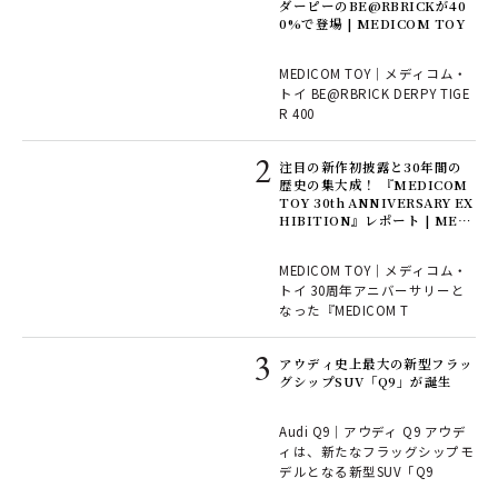
ダーピーのBE@RBRICKが40
0%で登場 | MEDICOM TOY
プ
MEDICOM TOY｜メディコム・
le
トイ BE@RBRICK DERPY TIGE
の
R 400
注目の新作初披露と30年間の
キ
歴史の集大成！ 『MEDICOM
TOY 30th ANNIVERSARY EX
”が
HIBITION』レポート | MEDI
COM TOY
MEDICOM TOY｜メディコム・
寿西
トイ 30周年アニバーサリーと
大人
なった『MEDICOM T
ワ
アウディ史上最大の新型フラッ
グシップSUV「Q9」が誕生
Xを
Audi Q9｜アウディ Q9 アウデ
ィは、新たなフラッグシップモ
続け
デルとなる新型SUV「Q9
とし
」の