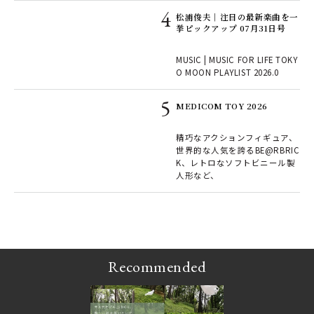
松浦俊夫｜注目の最新楽曲を一
挙ピックアップ 07月31日号
濯機
ワー
MUSIC | MUSIC FOR LIFE TOKY
売
O MOON PLAYLIST 2026.0
シャ
MEDICOM TOY 2026
を発
カ月
精巧なアクションフィギュア、
世界的な人気を誇るBE@RBRIC
K、レトロなソフトビニール製
LI
人形など、
ルミ
！
ップ
ア
Recommended