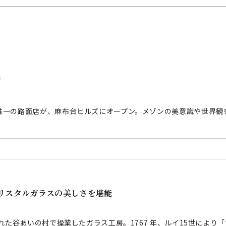
店
唯一の路面店が、麻布台ヒルズにオープン。メゾンの美意識や世界観
リスタルガラスの美しさを堪能
れた谷あいの村で操業したガラス工房。1767 年、ルイ15世によ