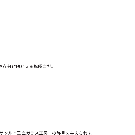
を存分に味わえる旗艦店だ。
り「サンルイ王立ガラス工房」の称号を与えられま