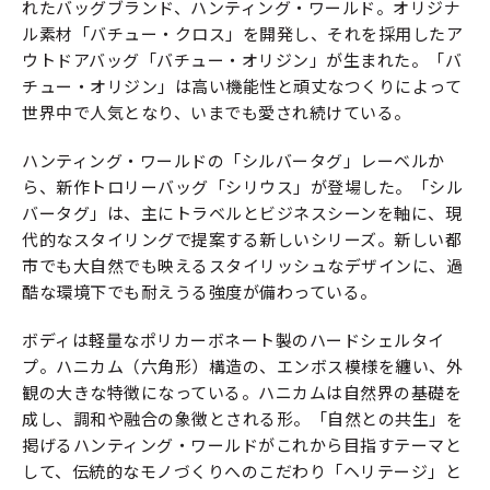
れたバッグブランド、ハンティング・ワールド。オリジナ
ル素材「バチュー・クロス」を開発し、それを採用したア
ウトドアバッグ「バチュー・オリジン」が生まれた。「バ
チュー・オリジン」は高い機能性と頑丈なつくりによって
世界中で人気となり、いまでも愛され続けている。
ハンティング・ワールドの「シルバータグ」レーベルか
ら、新作トロリーバッグ「シリウス」が登場した。「シル
バータグ」は、主にトラベルとビジネスシーンを軸に、現
代的なスタイリングで提案する新しいシリーズ。新しい都
市でも大自然でも映えるスタイリッシュなデザインに、過
酷な環境下でも耐えうる強度が備わっている。
ボディは軽量なポリカーボネート製のハードシェルタイ
プ。ハニカム（六角形）構造の、エンボス模様を纏い、外
観の大きな特徴になっている。ハニカムは自然界の基礎を
成し、調和や融合の象徴とされる形。「自然との共生」を
掲げるハンティング・ワールドがこれから目指すテーマと
して、伝統的なモノづくりへのこだわり「ヘリテージ」と