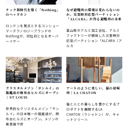
テック新時代を築く「Nothing」
なぜ避難所の環境は変わらないの
のヘッドホン
か。災害時対応型パーティション
「ALCARA」が作る避難所の未来
ロンドンを拠点とするコンシュー
富山県のアルミ加工会社、アルミ
マーテクノロジーブランドの
ファクトリーが開発した災害時対
Nothingが、同社初となるオーバ
応型パーティション「ALCARA（ア
ーイヤー
ルカ
クリスタルメゾン「サンルイ」の
アートのように美しい、猫の居場
旗艦店が麻布台ヒルズにオープン
所｜LA CHATON
｜ST LOUIS
猫と人との暮らしを豊かにするプ
世界的なクリスタルメゾン「サン
ロダクトを展開するLA
ルイ」の日本唯一の路面店が、麻
CHATON（ラシャトン）が、キャ
布台ヒルズにオープン。メゾンの
ットツリーハ
美意識や世