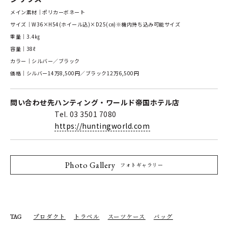
メイン素材｜ポリカーボネート
サイズ｜W36×H54(ホイール込)×D25(㎝)※機内持ち込み可能サイズ
重量｜3.4㎏
容量｜38ℓ
カラー｜シルバー／ブラック
価格｜シルバー14万8,500円／ブラック12万6,500円
問い合わせ先
ハンティング・ワールド帝国ホテル店
Tel. 03 3501 7080
https://huntingworld.com
Photo Gallery
フォトギャラリー
プロダクト
トラベル
スーツケース
バッグ
TAG