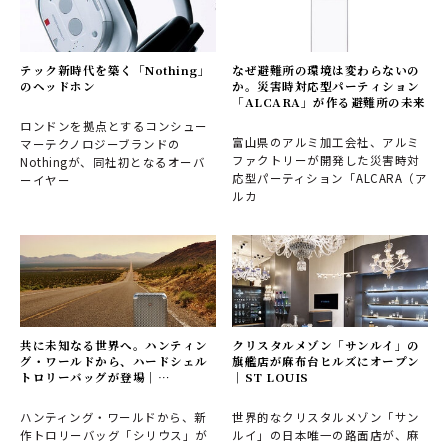
テック新時代を築く「Nothing」
なぜ避難所の環境は変わらないの
のヘッドホン
か。災害時対応型パーティション
「ALCARA」が作る避難所の未来
ロンドンを拠点とするコンシュー
富山県のアルミ加工会社、アルミ
マーテクノロジーブランドの
ファクトリーが開発した災害時対
Nothingが、同社初となるオーバ
応型パーティション「ALCARA（ア
ーイヤー
ルカ
共に未知なる世界へ。ハンティン
クリスタルメゾン「サンルイ」の
グ・ワールドから、ハードシェル
旗艦店が麻布台ヒルズにオープン
トロリーバッグが登場｜
｜ST LOUIS
HUNTING WORLD
ハンティング・ワールドから、新
世界的なクリスタルメゾン「サン
作トロリーバッグ「シリウス」が
ルイ」の日本唯一の路面店が、麻