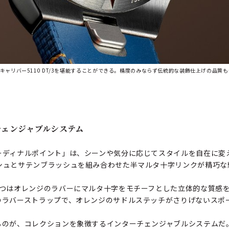
ャリバー5110 DT/3を堪能することができる。精度のみならず伝統的な装飾仕上げの品質
チェンジャブルシステム
ーディナルポイント」は、シーンや気分に応じてスタイルを自在に変
シュとサテンブラッシュを組み合わせた半マルタ十字リンクが精巧な
とつはオレンジのラバーにマルタ十字をモチーフとした立体的な質感
のラバーストラップで、オレンジのサドルステッチがさりげないスポ
るのが、コレクションを象徴するインターチェンジャブルシステムだ