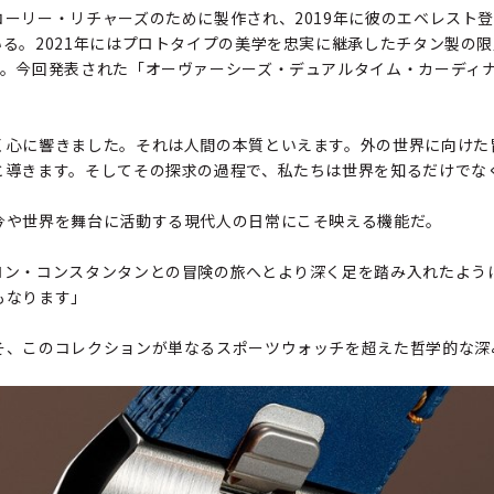
ーリー・リチャーズのために製作され、2019年に彼のエベレスト
る。2021年にはプロトタイプの美学を忠実に継承したチタン製の
場。今回発表された「オーヴァーシーズ・デュアルタイム・カーディ
。
く心に響きました。それは人間の本質といえます。外の世界に向けた
と導きます。そしてその探求の過程で、私たちは世界を知るだけでな
今や世界を舞台に活動する現代人の日常にこそ映える機能だ。
ロン・コンスタンタンとの冒険の旅へとより深く足を踏み入れたよう
もなります」
そ、このコレクションが単なるスポーツウォッチを超えた哲学的な深