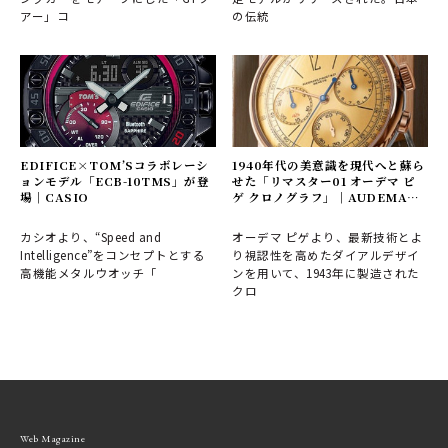
アー」コ
の伝統
EDIFICE×TOM’Sコラボレーシ
1940年代の美意識を現代へと蘇ら
ョンモデル「ECB-10TMS」が登
せた「リマスター01 オーデマ ピ
場｜CASIO
ゲ クロノグラフ」｜AUDEMARS
PIGUET
カシオより、“Speed and
オーデマ ピゲより、最新技術とよ
Intelligence”をコンセプトとする
り視認性を高めたダイアルデザイ
高機能メタルウオッチ「
ンを用いて、1943年に製造された
クロ
Web Magazine