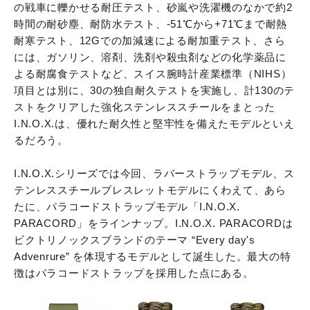
の戦車に轢かせる耐圧テスト、砂嵐や洗濯機のなかで約2
時間の耐砂塵、耐防水テスト、-51℃から+71℃まで耐熱
耐寒テスト、12Gでの加減速による耐加重テスト、さら
には、ガソリン、溶剤、洗剤や殺虫剤などの化学薬品に
よる耐腐食テストなど、スイス腕時計産業標準（NIHS）
項目とは別に、30の独自耐久テストを実施し、計130のテ
ストをクリアした強化ステンレススチールをまとった
I.N.O.X.は、優れた耐久性と堅牢性を備えたモデルといえ
るだろう。
I.N.O.X.シリーズでは今回、ラバーストラップモデル、ス
テンレススチールブレスレットモデルにくわえて、あら
たに、パラコードストラップモデル「I.N.O.X.
PARACORD」をラインナップ。I.N.O.X. PARACORDは
ビクトリノックスブランドのテーマ “Every day's
Advenrure” を体現するモデルとして誕生した。最大の特
徴はパラコードストラップを採用した点にある。