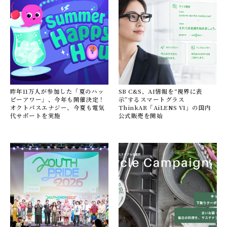
昨年11万人が参加した「夏のハッ
SB C&S、AI情報を“視界に表
ピーアワー」、今年も開催決定！
示”するスマートグラス
オクトパスエナジー、今夏も電気
ThinkAR「AiLENS V1」の国内
代サポートを実施
公式販売を開始