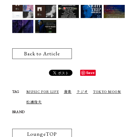
Back to Article
Save
MUSIC FOR LIFE
音楽
ラジオ
TOKYO MOON
TAG
松浦俊夫
BRAND
LoungeTOP