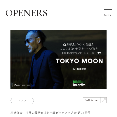
OPENERS
Menu
7
/
7
prev
next
松浦俊夫｜注目の最新楽曲を一挙ピックアップ 04月24日号