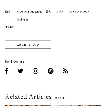
MUSIC FOR LIFE
音楽
ラジオ
TOKYO MOON
TAG
松浦俊夫
BRAND
Lounge Top
Follow us
Related Articles
関連記事