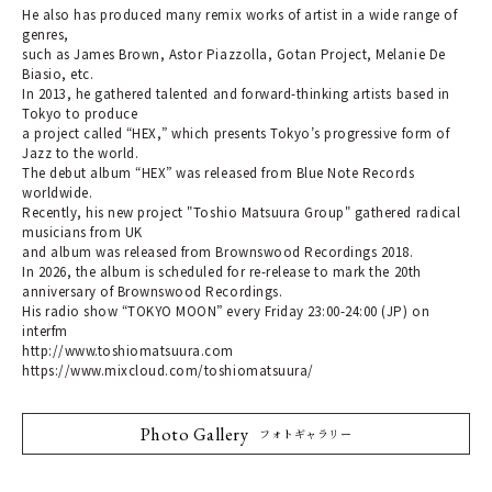
He also has produced many remix works of artist in a wide range of
genres,
such as James Brown, Astor Piazzolla, Gotan Project, Melanie De
Biasio, etc.
In 2013, he gathered talented and forward-thinking artists based in
Tokyo to produce
a project called “HEX,” which presents Tokyo’s progressive form of
Jazz to the world.
The debut album “HEX” was released from Blue Note Records
worldwide.
Recently, his new project "Toshio Matsuura Group" gathered radical
musicians from UK
and album was released from Brownswood Recordings 2018.
In 2026, the album is scheduled for re-release to mark the 20th
anniversary of Brownswood Recordings.
His radio show “TOKYO MOON” every Friday 23:00-24:00 (JP) on
interfm
http://www.toshiomatsuura.com
https://www.mixcloud.com/toshiomatsuura/
Photo Gallery
フォトギャラリー