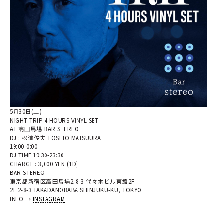
5月30日(土)
NIGHT TRIP 4 HOURS VINYL SET
AT 高田馬場 BAR STEREO
DJ : 松浦俊夫 TOSHIO MATSUURA
19:00-0:00
DJ TIME 19:30-23:30
CHARGE : 3,000 YEN (1D)
BAR STEREO
東京都新宿区高田馬場2-8-3 代々木ビル東館2F
2F 2-8-3 TAKADANOBABA SHINJUKU-KU, TOKYO
INFO →
INSTAGRAM