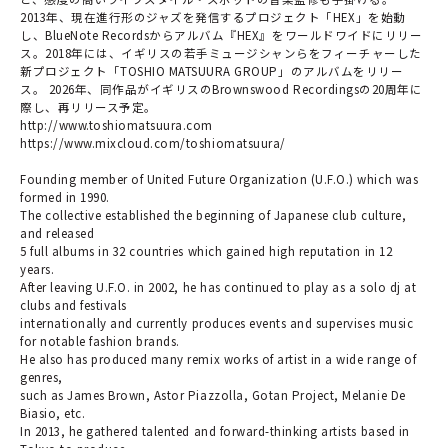
2013年、現在進行形のジャズを発信するプロジェクト「HEX」を始動
し、BlueNote Recordsからアルバム『HEX』をワールドワイドにリリー
ス。2018年には、イギリスの若手ミュージシャンらをフィーチャーした
新プロジェクト「TOSHIO MATSUURA GROUP」のアルバムをリリー
ス。 2026年、同作品がイギリスのBrownswood Recordingsの20周年に
際し、再リリース予定。
http://www.toshiomatsuura.com
https://www.mixcloud.com/toshiomatsuura/
Founding member of United Future Organization (U.F.O.) which was
formed in 1990.
The collective established the beginning of Japanese club culture,
and released
5 full albums in 32 countries which gained high reputation in 12
years.
After leaving U.F.O. in 2002, he has continued to play as a solo dj at
clubs and festivals
internationally and currently produces events and supervises music
for notable fashion brands.
He also has produced many remix works of artist in a wide range of
genres,
such as James Brown, Astor Piazzolla, Gotan Project, Melanie De
Biasio, etc.
In 2013, he gathered talented and forward-thinking artists based in