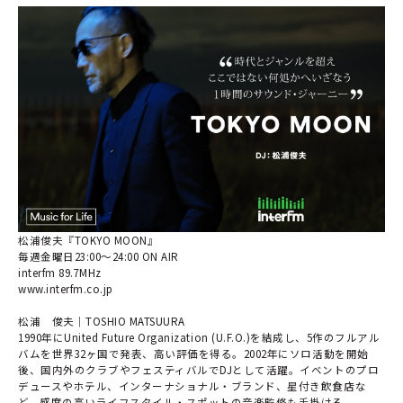
松浦俊夫『TOKYO MOON』
毎週金曜日23:00～24:00 ON AIR
interfm 89.7MHz
www.interfm.co.jp
松浦 俊夫｜TOSHIO MATSUURA
1990年にUnited Future Organization (U.F.O.)を結成し、5作のフルアル
バムを世界32ヶ国で発表、高い評価を得る。2002年にソロ活動を開始
後、国内外のクラブやフェスティバルでDJとして活躍。イベントのプロ
デュースやホテル、インターナショナル・ブランド、星付き飲食店な
ど、感度の高いライフスタイル・スポットの音楽監修も手掛ける。