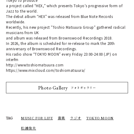
Tokyo to produce
a project called “HEX,” which presents Tokyo’s progressive form of
Jazz to the world.
The debut album “HEX” was released from Blue Note Records
worldwide.
Recently, his new project "Toshio Matsuura Group" gathered radical
musicians from UK
and album was released from Brownswood Recordings 2018.
In 2026, the album is scheduled for re-release to mark the 20th
anniversary of Brownswood Recordings.
His radio show “TOKYO MOON” every Friday 23:00-24:00 (JP) on
interfm
http://www.toshiomatsuura.com
https://www.mixcloud.com/toshiomatsuura/
Photo Gallery
フォトギャラリー
MUSIC FOR LIFE
音楽
ラジオ
TOKYO MOON
TAG
松浦俊夫