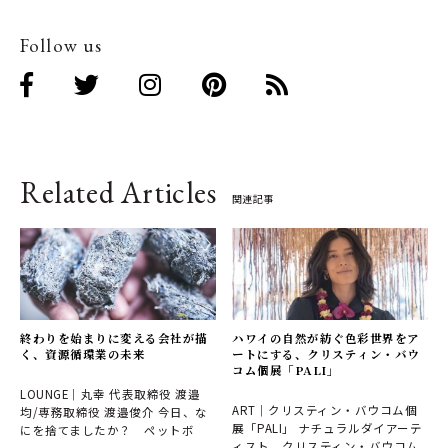
Follow us
Related Articles
関連記事
終わりを始まりに変える会社が描
ハワイの自然が紡ぐ色彩世界をア
く、資源循環業の未来
ートにする、クリスティン・バウ
コム個展「PALI」
LOUNGE｜丸幸 代表取締役 渡邉
ART｜クリスティン・バウコム個
均/専務取締役 渡邉俊介 今日、な
展「PALI」 ナチュラルダイアーテ
にを捨てましたか？ ペットボ
ィスト、クリスティン・バウコム