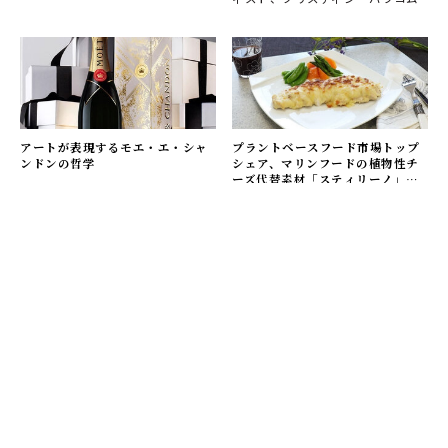
アートが表現するモエ・エ・シャ
プラントベースフード市場トップ
ンドンの哲学
シェア、マリンフードの植物性チ
ーズ代替素材「スティリーノ」｜
EAT
モエ・エ・シャンドンが今年のホ
健康志向、節約志向SDGsへの関心
リデーシーズンを一層華やかに彩
の高まりによりプラントベースフ
るために、特別な限定ギフトボッ
ードは注目を浴びている。2023年2
クス「モエ
Web Magazine
OPENERS