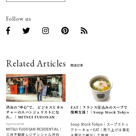
Follow us
Related Articles
関連記事
渋谷の“中心”で、 ビジネスとカル
EAT｜フランス仕込みのスープで
チャーのエバンジェリストにな
復興支援！｜Soup Stock Tokyo
れ。｜MITSUI FUDOSAN
RESIDENTIAL
Sponsored
Soup Stock Tokyo｜スープストッ
MITSUI FUDOSAN RESIDENTIAL｜
クトーキョーEAT｜売り上げは東北
三井不動産レジデンシャル渋谷
大震災で被災した地域