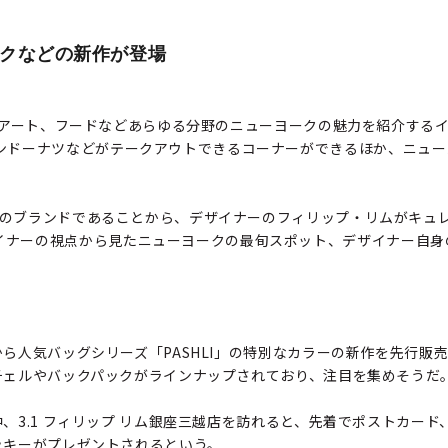
クなどの新作が登場
ションやアート、フードなどあらゆる分野のニューヨークの魅力を紹介す
サンドーナツなどがテークアウトできるコーナーができるほか、ニュ
ーク発のブランドであることから、デザイナーのフィリップ・リムがキ
イナーの視点から見たニューヨークの最旬スポット、デザイナー自身
ら人気バッグシリーズ「PASHLI」の特別なカラーの新作を先行販
チェルやバックパックがラインナップされており、注目を集めそうだ
、3.1 フィリップ リム銀座三越店を訪れると、先着でポストカード、
ッキーがプレゼントされるという。