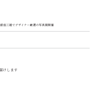
p Lim｜銀座三越でデザイナー厳選の写真展開催
お届けします