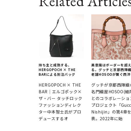
Related Article
持ち主と成熟する、
美意識はボーダーを超
HERGOPOCH × THE
る。グッチと京都西陣
BARによる別注バッグ
老舗HOSOOが繋ぐ西洋
東洋
HERGOPOCH × THE
グッチが京都西陣織
BAR｜エルゴポック×
名門織屋HOSOO(細
ザ・バー タッチロック
とのコラボレーショ
ファッションディレク
プロジェクト「Gucc
ター中本智士氏がプロ
Nishijin」の第4章
デュースするオ
表。2022年に始