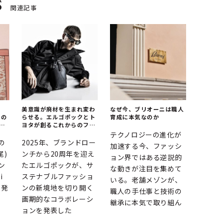
s
関連記事
え
美意識が廃材を生まれ変わ
なぜ今、ブリオーニは職人
織の
らせる。エルゴポックとト
育成に本気なのか
と
ヨタが創るこれからのファ
ッションアイテム
テクノロジーの進化が
の
2025年、ブランドロー
加速する今、ファッシ
尾)
ンチから20周年を迎え
ョン界ではある逆説的
ン
たエルゴポックが、サ
な動きが注目を集めて
i
ステナブルファッショ
いる。老舗メゾンが、
を発
ンの新境地を切り開く
職人の手仕事と技術の
画期的なコラボレーシ
継承に本気で取り組ん
ョンを発表した