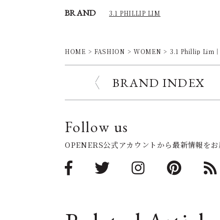
BRAND
3.1 PHILLIP LIM
HOME
FASHION
WOMEN
3.1 Philli
BRAND INDEX
Follow us
OPENERS公式アカウントから最新情報を