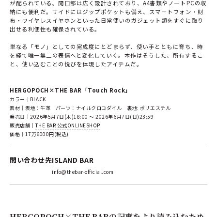
が配られている。開口部は広く設計されており、A4書類やノートPCの収
納にも便利だ。サイドにはジップポケットも備え、スマートフォン・財
布・ワイヤレスイヤホンといった日常使いのガジェット類をすぐに取り
出せる利便性も確保されている。
単なる「モノ」としての完成度にとどまらず、使い手とともに育ち、時
を経て唯一無二の表情へと変化していく。本作はそうした、所有するこ
と、使い込むことの悦びを体現したアイテムだ。
HERGOPOCH×THE BAR「Touch Rock」
カラー｜BLACK
素材｜表地：牛革 パーツ：ナイルクロコダイル 裏地: ポリエステル
発売日｜2026年5月7日(木)18:00 ～ 2026年6月7日(日)23:59
販売店舗｜
THE BAR 公式ONLINESHOP
価格｜17万6000円(税込)
問い合わせ先
ISLAND BAR
info@thebar-official.com
HERGOPOCH×THE BARの記事をより読み込むため