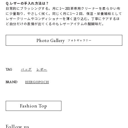
Q.レザーの手入れ方法は？
日常的にブラッシングする。月に1～2回革専用クリーナーを柔らかい布
に少量取り、やさしく拭く。同じく月に1～２回、保湿・栄養補給として
レザークリームやコンディショナーを薄く塗り込む。丁寧にケアするほ
ど自分だけの表情が出てくるのもレザーアイテムの醍醐味だ。
Photo Gallery
フォトギャラリー
バッグ
レザー
TAG
HERGOPOCH
BRAND
Fashion Top
Follow us