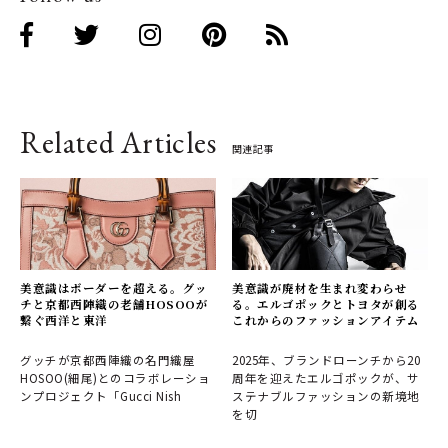
Related Articles
関連記事
美意識はボーダーを超える。グッ
美意識が廃材を生まれ変わらせ
チと京都西陣織の老舗HOSOOが
る。エルゴポックとトヨタが創る
繋ぐ西洋と東洋
これからのファッションアイテム
グッチが京都西陣織の名門織屋
2025年、ブランドローンチから20
HOSOO(細尾)とのコラボレーショ
周年を迎えたエルゴポックが、サ
ンプロジェクト「Gucci Nish
ステナブルファッションの新境地
を切