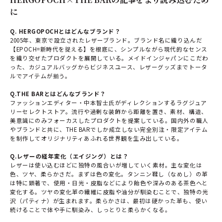
に
Q. HERGOPOCHとはどんなブランド？
2005年、東京で設立されたレザーブランド。ブランド名に織り込んだ
【EPOCH=新時代を捉える】を根底に、シンプルながら現代的なセンス
を織り交ぜたプロダクトを展開している。メイドインジャパンにこだわ
った、カジュアルバッグからビジネスユース、レザーグッズまでトータ
ルでアイテムが揃う。
Q.THE BARとはどんなブランド？
ファッションエディター・中本智士氏がディレクションするラグジュア
リーセレクトストア。流行や過剰な装飾から距離を置き、素材、構造、
美意識にのみフォーカスしたプロダクトを提案している。国内外の職人
やブランドと共に、THE BARでしか成立しない完全別注・限定アイテム
を制作してオリジナリティあふれる世界観を生み出している。
Q.レザーの経年変化（エイジング）とは？
レザーは使い込むほどに独特の風合いが増していく素材。主な変化は
色、ツヤ、柔らかさだ。まずは色の変化。タンニン鞣し（なめし）の革
は特に顕著で、使用・日光・皮脂などにより飴色や深みのある茶色へと
変化する。ツヤの変化革の繊維に皮脂や油分が馴染むことで、独特の光
沢（パティナ）が生まれます。柔らかさは、最初は硬かった革も、使い
続けることで体や手に馴染み、しっとりと柔らかくなる。