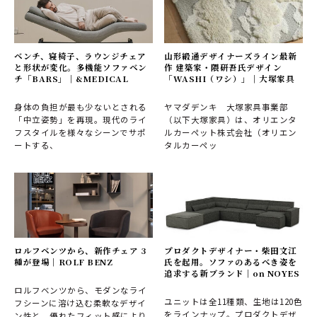
ベンチ、寝椅子、ラウンジチェア
山形緞通デザイナーズライン最新
と形状が変化。多機能ソファベン
作 建築家・隈研吾氏デザイン
チ「BARS」｜&MEDICAL
「WASHI（ワシ）」｜大塚家具
身体の負担が最も少ないとされる
ヤマダデンキ 大塚家具事業部
「中立姿勢」を再現。現代のライ
（以下大塚家具）は、オリエンタ
フスタイルを様々なシーンでサポ
ルカーペット株式会社（オリエン
ートする、
タルカーペッ
ロルフベンツから、新作チェア 3
プロダクトデザイナー・柴田文江
種が登場｜ROLF BENZ
氏を起用。ソファのあるべき姿を
追求する新ブランド｜on NOYES
ロルフベンツから、モダンなライ
ユニットは全11種類、生地は120色
フシーンに溶け込む柔軟なデザイ
をラインナップ。プロダクトデザ
ン性と、優れたフィット感により