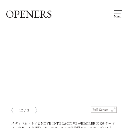
OPENERS
Menu
12
/
2
prev
next
メディコム・トイとMOVE INTERACTIVEがBE@RBRICKをテーマ
にしたゲームを開発。ギャラリーストア併設型カフェもオープン！ |