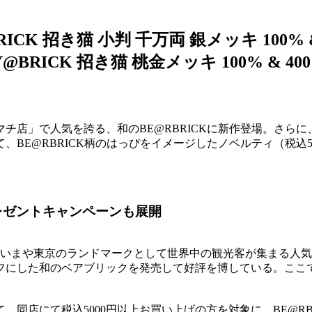
 招き猫 小判 千万両 銀メッキ 100% & 40
Y@BRICK 招き猫 桃金メッキ 100% & 4
チ店」で人気を誇る、和のBE@RBRICKに新作登場。さら
、BE@RBRICK柄のはっぴをイメージしたノベルティ（税込
プレゼントキャンペーンも展開
ンは、いまや東京のランドマークとして世界中の観光客が集まる人
にした和のベアブリックを発売して好評を博している。ここでは
同店にて税込5000円以上お買い上げの方を対象に、BE@RB