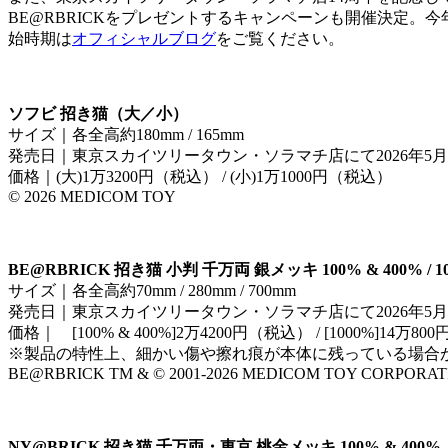
BE@RBRICKをプレゼントするキャンペーンも開催決定。
始時期は
オフィシャルブログ
をご覧ください。
ソフビ 招き猫（大／小）
サイズ｜各全高約180mm / 165mm
発売日｜東京スカイツリータウン・ソラマチ店にて2026年5
価格｜(大)1万3200円（税込） / (小)1万1000円（税込）
©️ 2026 MEDICOM TOY
BE@RBRICK 招き猫 小判 千万両 銀メッキ 100% & 400% / 1
サイズ｜各全高約70mm / 280mm / 700mm
発売日｜東京スカイツリータウン・ソラマチ店にて2026年5
価格｜ [100% & 400%]2万4200円（税込） / [1000%]14万8
※製品の特性上、細かい傷や擦れ痕が本体に残っている場合
BE@RBRICK TM & ©️ 2001-2026 MEDICOM TOY CORPORATION. 
NY@BRICK 招き猫 千万両・東京 桃金メッキ 100% & 400%