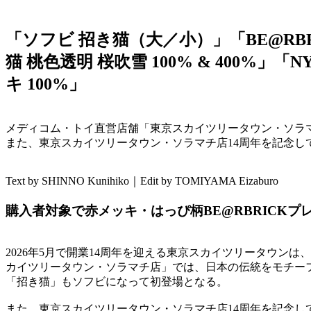
「ソフビ 招き猫（大／小）」「BE@RBRICK
猫 桃色透明 桜吹雪 100% & 400%」「N
キ 100%」
メディコム・トイ直営店舗「東京スカイツリータウン・ソラマ
また、東京スカイツリータウン・ソラマチ店14周年を記念して
Text by SHINNO Kunihiko｜Edit by TOMIYAMA Eizaburo
購入者対象で赤メッキ・はっぴ柄BE@RBRICK
2026年5月で開業14周年を迎える東京スカイツリータウ
カイツリータウン・ソラマチ店」では、日本の伝統をモチーフ
「招き猫」もソフビになって初登場となる。
また、東京スカイツリータウン・ソラマチ店14周年を記念して、