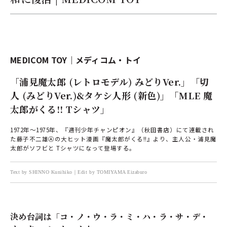
MEDICOM TOY｜メディコム・トイ
「浦見魔太郎 (レトロモデル) みどりVer.」「切
人 (みどりVer.)&タケシ人形 (新色)」「MLE 魔
太郎がくる!! Tシャツ」
1972年～1975年、『週刊少年チャンピオン』（秋田書店）にて連載され
た藤子不二雄Ⓐの大ヒット漫画『魔太郎がくる!!』より、主人公・浦見魔
太郎がソフビと Tシャツになって登場する。
Text by SHINNO Kunihiko｜Edit by TOMIYAMA Eizaburo
決め台詞は「コ・ノ・ウ・ラ・ミ・ハ・ラ・サ・デ・