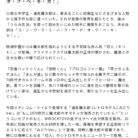
オ・ク・ベ・キ・カ！」
ひ弱な中学生・浦見魔太郎は、事あるごとに同級生などさまざまな人物
から理不尽な目に遭っていた。それが我慢の限界を超えたとき、彼は
「うらみ念法」を使って自分をいじめた相手に報復をおこなう。決め台
詞は「コ・ノ・ウ・ラ・ミ・ハ・ラ・サ・デ・オ・ク・ベ・キ・
カ！」。
物語中盤からは魔太郎を陥れようとする不気味な赤ん坊「切人（キリ
ト）」が登場。クライマックスでは魔太郎の正体が明かされ、魔族との
壮大な戦いが繰り広げられていく。
『忍者ハットリくん』『怪物くん』『プロゴルファー猿』『笑ゥせぇる
すまん』『まんが道』など数々のヒット作で知られる藤子不二雄Ⓐが、
70年代オカルトブームの真っ只中に生み出したダークヒーロー、魔太
郎。黒マントを羽織り、赤バラ模様のシャツに身を包んで闇夜を駆けぬ
けていく姿は、誕生から半世紀を過ぎてなお、新たなファンを生み出し
ている。
今回メディコム・トイより登場する「浦見魔太郎 (レトロモデル) みどり
Ver.」は“もし1970年代に魔太郎のオモチャが発売されていたら？”とい
うコンセプトのもと、MIROCKTOYの金子ヨヲヘイ氏が原型を製作。10
年前に初版が発売され大好評を博した一体。再販を希望する圧倒的リク
エストに応えて「みどりVer.」にて登場。同時に魔太郎の宿敵であり、
時には相棒にもなる「切人」のレトロモデルもニューカラーで登場。こ