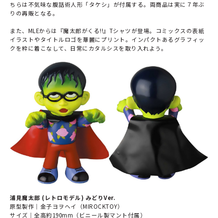
ちらは不気味な腹話術人形「タケシ」が付属する。両商品は実に７年ぶ
りの再販となる。
また、MLEからは『魔太郎がくる!!』Tシャツが登場。コミックスの表紙
イラストやタイトルロゴを華麗にプリント。インパクトあるグラフィッ
クを粋に着こなして、日常にカタルシスを取り入れよう。
浦見魔太郎 (レトロモデル) みどりVer.
原型製作｜金子ヨヲヘイ（MIROCKTOY）
サイズ｜全高約190mm（ビニール製マント付属）