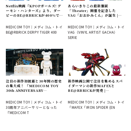
Netflix映画『KPOPガールズ! デ
あらいきりこの最新個展
ーモン・ハンターズ』より、ダー
「Theater」開催を記念した
ピーのBE@RBRICKが400%で登
VAG「おおかみくん」が誕生 |
場 | MEDICOM TOY
MEDICOM TOY
MEDICOM TOY｜メディコム・トイ
MEDICOM TOY｜メディコム・トイ
BE@RBRICK DERPY TIGER 400
VAG（VINYL ARTIST GACHA）
SERIE
注目の新作初披露と30年間の歴史
新作映画公開で注目を集めるスパ
の集大成！ 『MEDICOM TOY
イダーマンの新作MAFEXと
30th ANNIVERSARY
BE@RBRICKが発売 |
EXHIBITION』レポート |
MEDICOM TOY
MEDICOM TOY
MEDICOM TOY｜メディコム・トイ
MEDICOM TOY｜メディコム・トイ
30周年アニバーサリーとなった
「MAFEX「IRON SPIDER (EN
『MEDICOM T