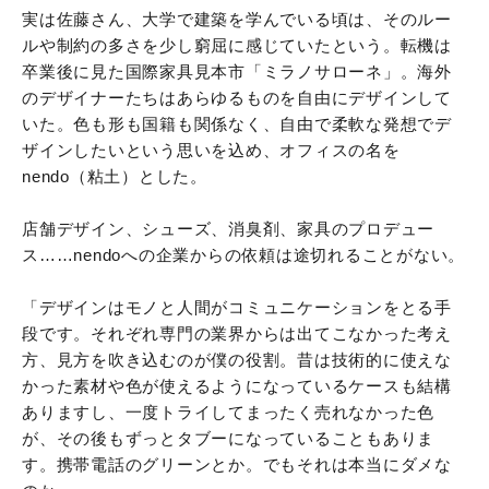
実は佐藤さん、大学で建築を学んでいる頃は、そのルー
ルや制約の多さを少し窮屈に感じていたという。転機は
卒業後に見た国際家具見本市「ミラノサローネ」。海外
のデザイナーたちはあらゆるものを自由にデザインして
いた。色も形も国籍も関係なく、自由で柔軟な発想でデ
ザインしたいという思いを込め、オフィスの名を
nendo（粘土）とした。
店舗デザイン、シューズ、消臭剤、家具のプロデュー
ス……nendoへの企業からの依頼は途切れることがない。
「デザインはモノと人間がコミュニケーションをとる手
段です。それぞれ専門の業界からは出てこなかった考え
方、見方を吹き込むのが僕の役割。昔は技術的に使えな
かった素材や色が使えるようになっているケースも結構
ありますし、一度トライしてまったく売れなかった色
が、その後もずっとタブーになっていることもありま
す。携帯電話のグリーンとか。でもそれは本当にダメな