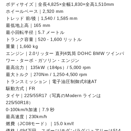
ボディサイズ｜全長4,825×全幅1,830×全高1,510mm
ホイールベース｜2,920 mm
トレッド 前/後｜1,540 / 1,585 mm
最低地上高｜165 mm
最小回転半径｜5.7 メートル
トランク容量｜520 - 1,600 リットル
重量｜1,660 kg
エンジン｜2.0リッター 直列4気筒 DOHC BMW ツインパ
ワー・ターボ・ガソリン・エンジン
最高出力｜ 135kW（184ps）/ 5,000 rpm
最大トルク｜270Nm / 1,250-4,500 rpm
トランスミッション｜電子油圧制御式8速AT
駆動方式｜FR
タイヤ｜225/55R17（写真のModern ラインは
225/50R18）
0-100km/h加速｜7.9 秒
最高速度｜230km/h
燃費（JC08モード）｜15.0 km/ℓ
価格｜494万円、スポーツ/モダン/ラグジュアリーは514