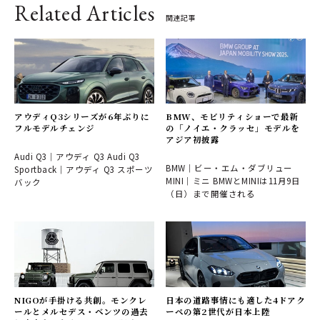
Related Articles
関連記事
アウディQ3シリーズが6年ぶりに
BMW、モビリティショーで最新
フルモデルチェンジ
の「ノイエ・クラッセ」モデルを
アジア初披露
Audi Q3｜アウディ Q3 Audi Q3
BMW｜ビー・エム・ダブリュー
Sportback｜アウディ Q3 スポーツ
MINI｜ミニ BMWとMINIは11月9日
バック
（日）まで開催される
NIGOが手掛ける共創。モンクレ
日本の道路事情にも適した4ドアク
ールとメルセデス・ベンツの過去
ーペの第2世代が日本上陸