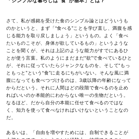
「シンプルな暮らしは“食”が基本」とは？
さて、私が感銘を受けた食のシンプル論とはどういうも
のかというと、まず「“食べる”ことを学び直し、満腹を感
じる能力を取り戻しましょう」というもの。よく「食べ
たいものこそが、身体が欲しているもの」というような
ことを聞くが、それは上記のような能力がすでにあるひ
とが使う言葉。私のようにまだまだ“欲”で食べているひと
が、それに従っていたらジャンクなものを、そして“もっ
ともっと”という“食”に走るにちがいない。そんな風に満
腹になっても食べつづけるのは、3歳以降の年齢になって
からだという。それに人間はどの段階で食べるのを止め
ればいいのか本能的にわからない唯一の生物だという。
なるほど、だから自分の本能に任せて食べるのではな
く、知力を使って食べなければいけないということなの
だ。
あるいは、「自由を増やすためには、自制できることが