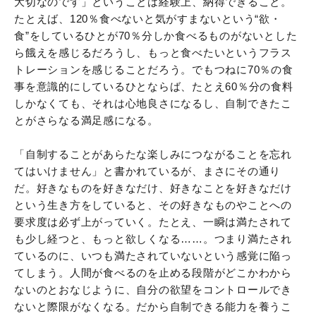
大切なのです」ということは経験上、納得できること。
たとえば、120％食べないと気がすまないという“欲・
食”をしているひとが70％分しか食べるものがないとした
ら餓えを感じるだろうし、もっと食べたいというフラス
トレーションを感じることだろう。でもつねに70％の食
事を意識的にしているひとならば、たとえ60％分の食料
しかなくても、それは心地良さになるし、自制できたこ
とがさらなる満足感になる。
「自制することがあらたな楽しみにつながることを忘れ
てはいけません」と書かれているが、まさにその通り
だ。好きなものを好きなだけ、好きなことを好きなだけ
という生き方をしていると、その好きなものやことへの
要求度は必ず上がっていく。たとえ、一瞬は満たされて
も少し経つと、もっと欲しくなる……。つまり満たされ
ているのに、いつも満たされていないという感覚に陥っ
てしまう。人間が食べるのを止める段階がどこかわから
ないのとおなじように、自分の欲望をコントロールでき
ないと際限がなくなる。だから自制できる能力を養うこ