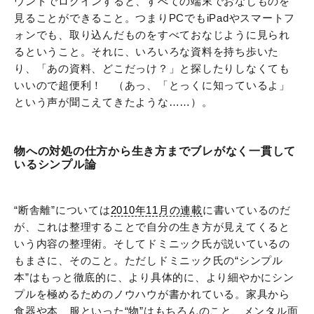
ウントでログインすると、すべての端末でおなじものを
見ることができること。つまりPCでもiPadやスマートフ
ォンでも、取り込んだものをすべておなじように見られ
るということ。それに、いろいろな資料を持ち歩いた
り、「あの資料、どこだっけ？」と探したりしなくても
いいので超便利！ （あっ、「とっくに知っているよ」
という声が聞こえてきたような……）。
物への対処の仕方から生き方までブレがなく一貫して
いるシンプル論
“断舎離”については
2010年11月の連載
に書いているのだ
が、これは整理することで自分の生き方が見えてくると
いう内容の整理術。そしてドミニック氏が説いているの
もまさに、そのこと。ただしドミニック氏の“シンプル
本”はもっと徹底的に、より具体的に、より細やかにシン
プルを極めるためのノウハウが書かれている。家具から
食器や本、服といった“物”はもちろんのこと、メンタル面