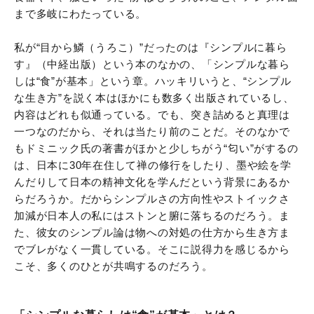
まで多岐にわたっている。
私が“目から鱗（うろこ）”だったのは『シンプルに暮ら
す』（中経出版）という本のなかの、「シンプルな暮ら
しは“食”が基本」という章。ハッキリいうと、“シンプル
な生き方”を説く本はほかにも数多く出版されているし、
内容はどれも似通っている。でも、突き詰めると真理は
一つなのだから、それは当たり前のことだ。そのなかで
もドミニック氏の著書がほかと少しちがう“匂い”がするの
は、日本に30年在住して禅の修行をしたり、墨や絵を学
んだりして日本の精神文化を学んだという背景にあるか
らだろうか。だからシンプルさの方向性やストイックさ
加減が日本人の私にはストンと腑に落ちるのだろう。ま
た、彼女のシンプル論は物への対処の仕方から生き方ま
でブレがなく一貫している。そこに説得力を感じるから
こそ、多くのひとが共鳴するのだろう。