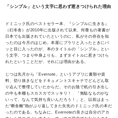
「シンプル」という文字に思わず惹きつけられた理由
ドミニック氏のベストセラー本、『シンプルに生きる』
（幻冬舎）が2010年に出版されて以来、何冊もの著書が
日本でも出版されていたというのに、私がその存在を知
ったのは今月のはじめ。本屋にブラリと入ったときにパ
ッと目に入ったのが、本のタイトルの「シンプル」とい
う文字。つまり中身よりも、まずタイトルに惹きつけら
れたということだが、それには理由がある。
じつは先月から「Evernote」というアプリに書類や資
料、切り抜きなどをドキュメントスキャナでどんどん取
り込んで整理していたからだ。そのお陰で机の引き出し
の中も本棚もスカスカでスッキリ！ 「無駄なものがな
いって、なんて気持ち良いんだろう！」と、以前はまっ
た“断舎離”熱がぶり返してきた矢先のドミニック氏の本だ
ったのである。ちなみに、Evernoteの良さは自分のアカ