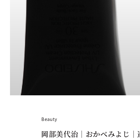
Beauty
岡部美代治｜おかべみよじ｜連