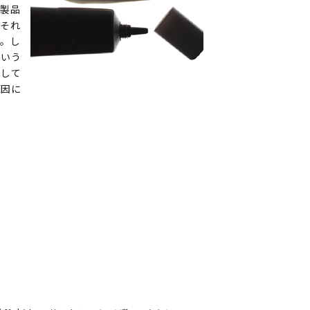
の製品
。それ
う。し
という
として
原因に