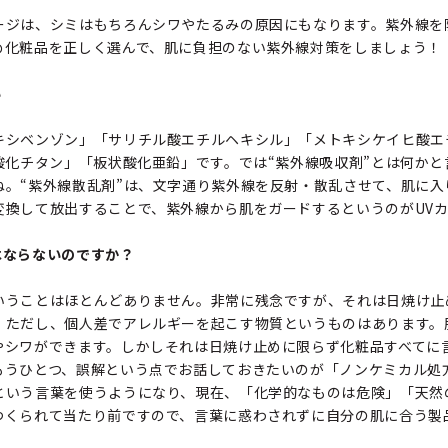
ージは、シミはもちろんシワやたるみの原因にもなります。紫外線を
め化粧品を正しく選んで、肌に負担のない紫外線対策をしましょう！
い
キシベンゾン」「サリチル酸エチルヘキシル」「メトキシケイヒ酸エ
酸化チタン」「板状酸化亜鉛」です。では“紫外線吸収剤”とは何か
ね。“紫外線散乱剤”は、文字通り紫外線を反射・散乱させて、肌に入
変換して放出することで、紫外線から肌をガードするというのがUV
はならないのですか？
いうことはほとんどありません。非常に残念ですが、それは日焼け止
。ただし、個人差でアレルギーを起こす物質というものはあります。
やシワができます。しかしそれは日焼け止めに限らず化粧品すべてに
もうひとつ、誤解という点でお話しておきたいのが「ノンケミカル処
という言葉を使うようになり、現在、「化学的なものは危険」「天然
つくられて当たり前ですので、言葉に惑わされずに自分の肌に合う製