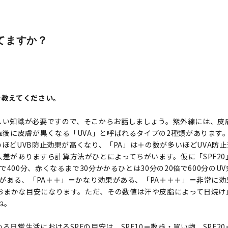
べてますか？
を教えてください。
しい知識が必要ですので、そこからお話しましょう。紫外線には、皮
直後に皮膚が黒くなる「UVA」と呼ばれるタイプの2種類があります
高いほどUVB防止効果が高くなり、「PA」は＋の数が多いほどUVA防
差がありますら計算方法がひとによってちがいます。仮に「SPF2
で400分、赤くなるまで30分かかるひとは30分の20倍で600分の
果がある、「PA＋＋」＝かなり効果がある、「PA＋＋＋」＝非常に
おおまかな目安になります。ただ、その数値は汗や皮脂によって日焼
ね。
日常生活におけるSPFの目安は、SPF10＝散歩・買い物、SPF20