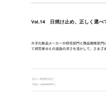
Vol.14 日焼け止め、正しく選
大手化粧品メーカーの研究部門と商品開発部門
て研究者ゆえの造詣の深さを活かして、さまざ
語り＝岡部美代冶
写真＝JAMANDFIX