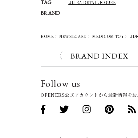
TAG
ULTRA DETAIL FIGURE
BRAND
HOME
NEWSBOARD
MEDICOM TOY
UDF
BRAND INDEX
Follow us
OPENERS公式アカウントから最新情報を