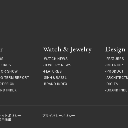
r
Watch & Jewelry
Design
WS
WATCH NEWS
FEATURES
TURES
JEWELRY NEWS
INTERIOR
TOR SHOW
FEATURES
PRODUCT
NG TERM REPORT
SIHH＆BASEL
ARCHITECT
RESSION
BRAND INDEX
DIGITAL
ND INDEX
BRAND INDE
サイトポリシー
プライバシーポリシー
採用情報