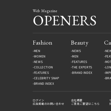
Web Magazine
OPENERS
Fashion
Beauty
Ca
MEN
NEWS
NE
WOMEN
MEN
FEA
NEWS
FEATURES
MO
COLLECTION
THE EXPERTS
LO
FEATURES
BRAND INDEX
IMP
CELEBRITY SNAP
BRA
BRAND INDEX
ログイン
会社概要
広告掲載のお問い合わせ
ご意見ご要望はこちら