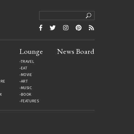
Lounge
News Board
TRAVEL
EAT
MOVIE
URE
ART
MUSIC
X
BOOK
FEATURES