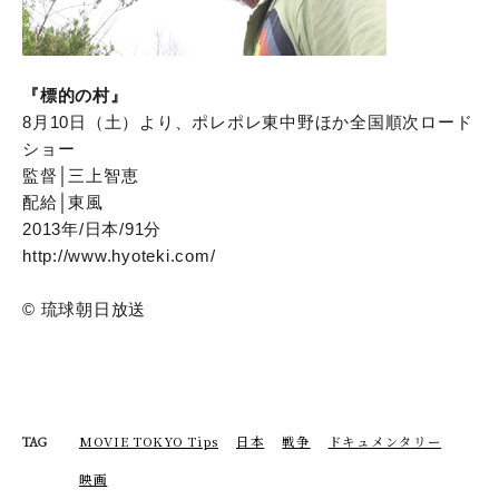
『標的の村』
8月10日（土）より、ポレポレ東中野ほか全国順次ロード
ショー
監督│三上智恵
配給│東風
2013年/日本/91分
http://www.hyoteki.com/
© 琉球朝日放送
MOVIE TOKYO Tips
日本
戦争
ドキュメンタリー
TAG
映画