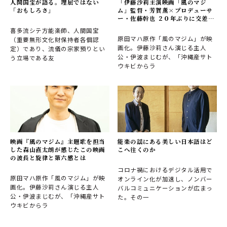
人間国宝が語る。理屈ではない
「伊藤沙莉主演映画「風のマジ
「おもしろさ」
ム」監督・芳賀薫×プロデューサ
ー・佐藤幹也 ２０年ぶりに交差し
た二人の人生と作品の化学反応と
喜多流シテ方能楽師、人間国宝
は」
原田マハ原作「風のマジム」が映
（重要無形文化財保持者各個認
画化。伊藤沙莉さん演じる主人
定）であり、流儀の宗家預りとい
公・伊波まじむが、「沖縄産サト
う立場である友
ウキビからラ
映画『風のマジム』主題歌を担当
能楽の謡にある美しい日本語はど
した森山直太朗が感じたこの映画
こへ往くのか
の波長と旋律と第六感とは
コロナ禍におけるデジタル活用で
原田マハ原作「風のマジム」が映
オンライン化が加速し、ノンバー
画化。伊藤沙莉さん演じる主人
バルコミュニケーションが広まっ
公・伊波まじむが、「沖縄産サト
た。その一
ウキビからラ