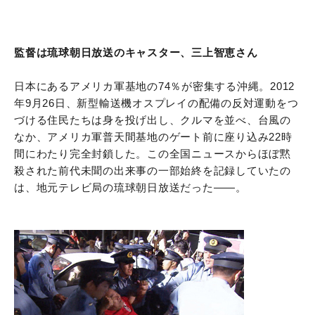
監督は琉球朝日放送のキャスター、三上智恵さん
日本にあるアメリカ軍基地の74％が密集する沖縄。2012
年9月26日、新型輸送機オスプレイの配備の反対運動をつ
づける住民たちは身を投げ出し、クルマを並べ、台風の
なか、アメリカ軍普天間基地のゲート前に座り込み22時
間にわたり完全封鎖した。この全国ニュースからほぼ黙
殺された前代未聞の出来事の一部始終を記録していたの
は、地元テレビ局の琉球朝日放送だった
――
。