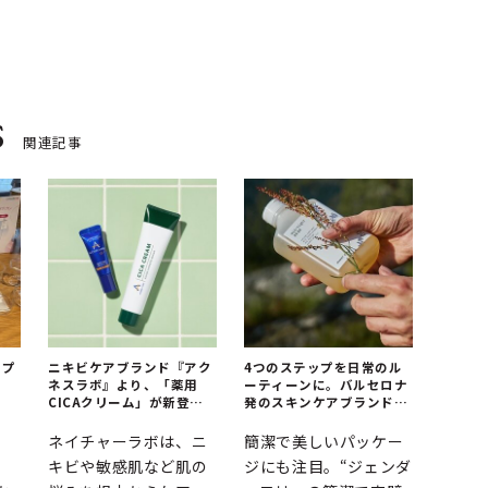
s
関連記事
いプ
ニキビケアブランド『アク
4つのステップを日常のル
｜
ネスラボ』より、「薬用
ーティーンに。バルセロナ
CICAクリーム」が新登場
発のスキンケアブランドが
｜BEAUTY
上陸｜mid/night 00.00
ネイチャーラボは、ニ
簡潔で美しいパッケー
。
キビや敏感肌など肌の
ジにも注目。“ジェンダ