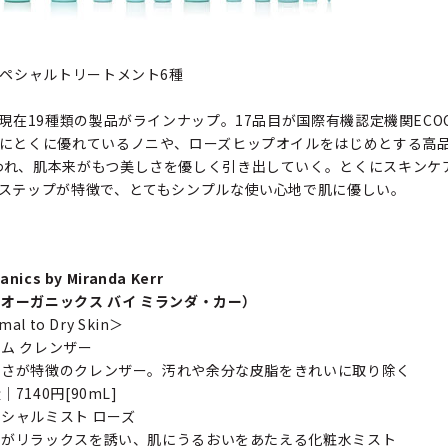
スペシャルトリートメント6種
現在19種類の製品がラインナップ。17品目が国際有機認定機関ECO
用にとくに優れているノニや、ローズヒップオイルをはじめとする高
われ、肌本来がもつ美しさを優しく引き出していく。とくにスキンケ
3ステップが特徴で、とてもシンプルな使い心地で肌に優しい。
anics by Miranda Kerr
オーガニックス バイ ミランダ・カー）
mal to Dry Skin＞
ム クレンザー
しさが特徴のクレンザー。汚れや余分な皮脂をきれいに取り除く
7140円[90mL]
シャルミスト ローズ
りがリラックスを誘い、肌にうるおいをあたえる化粧水ミスト