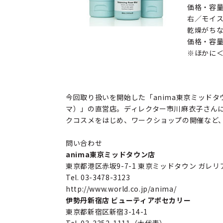
価格・容量｜
右／モイス
乾燥がち
価格・容量｜
※ほかに＜Fo
今回取り扱いを開始した「anima東京ミッド
マ）」の直営店。ディレクター市川麻衣子さん
クコスメをはじめ、ワークショップの開催など
問い合わせ
anima東京ミッドタウン店
東京都港区赤坂9-7-1 東京ミッドタウン ガレリア
Tel. 03-3478-3123
http://www.world.co.jp/anima/
伊勢丹新宿店 ビューティアポセカリー
東京都新宿区新宿3-14-1