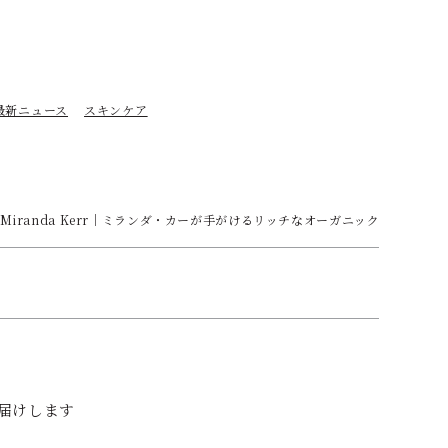
最新ニュース
スキンケア
s by Miranda Kerr｜ミランダ・カーが手がけるリッチなオーガニックコスメ
お届けします