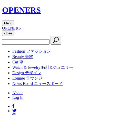
OPENERS
Menu
OPENERS
close
Fashion
ファッション
Beauty
美容
Car
車
Watch & Jewelry
時計&ジュエリー
Design
デザイン
Lounge
ラウンジ
News Board
ニュースボード
About
Log In