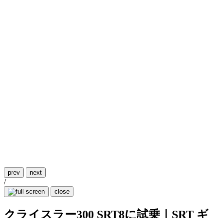
prev
next
/
close
クライスラー300 SRT8に試乗｜SRT ギ