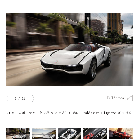
1
/
16
prev
next
SUV＋スポーツカーというコンセプトモデル｜Italdesign Giugiaro ギャラリ
ー