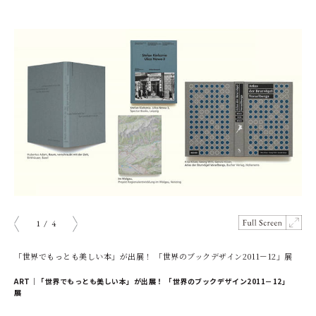
1
/
4
prev
next
「世界でもっとも美しい本」が出展！ 「世界のブックデザイン2011－12」展
ART｜「世界でもっとも美しい本」が出展！ 「世界のブックデザイン2011－12」
展