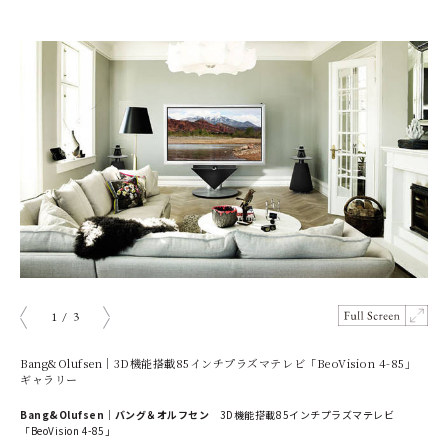
1
/
3
prev
next
Bang&Olufsen｜3D機能搭載85インチプラズマテレビ「BeoVision 4-85」
ギャラリー
Bang&Olufsen｜バング＆オルフセン
3D機能搭載85インチプラズマテレビ
「BeoVision 4-85」