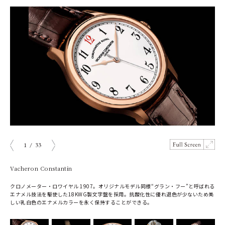
1
/
33
prev
next
Vacheron Constantin
クロノメーター・ロワイヤル 1907。オリジナルモデル同様“グラン・フー”と呼ばれる
エナメル技法を駆使した18KWG製文字盤を採用。抗酸化性に優れ退色が少ないため美
しい乳白色のエナメルカラーを永く保持することができる。