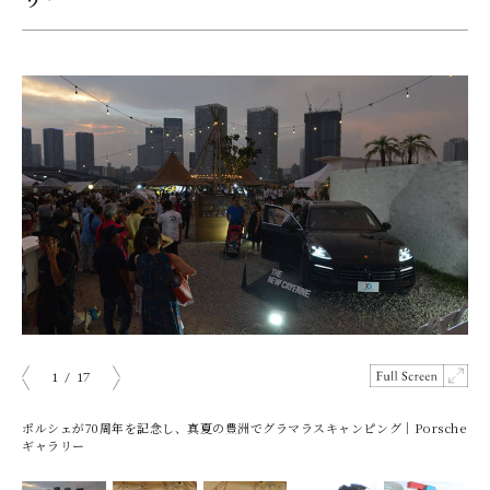
1
/
17
prev
next
ポルシェが70周年を記念し、真夏の豊洲でグラマラスキャンピング｜Porsche
ギャラリー