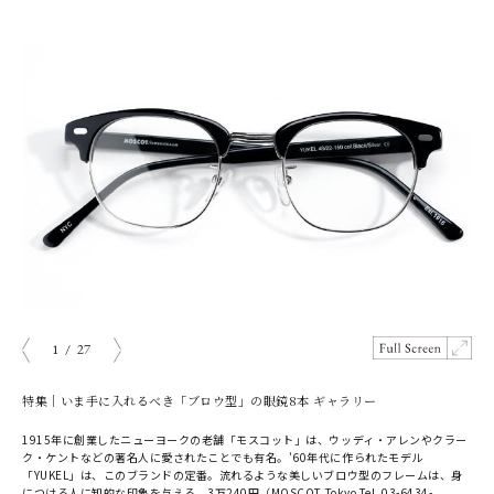
1
/
27
prev
next
特集｜いま手に入れるべき「ブロウ型」の眼鏡8本 ギャラリー
1915年に創業したニューヨークの老舗「モスコット」は、ウッディ・アレンやクラー
ク・ケントなどの著名人に愛されたことでも有名。'60年代に作られたモデル
「YUKEL」は、このブランドの定番。流れるような美しいブロウ型のフレームは、身
につける人に知的な印象を与える。3万240円（MOSCOT Tokyo Tel. 03-6434-